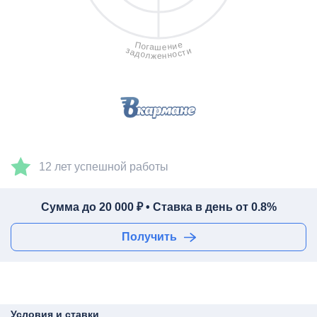
е
П
и
о
н
г
а
е
ш
з
и
а
т
с
д
о
о
н
л
н
ж
е
12 лет успешной работы
Сумма до 20 000 ₽ • Ставка в день от 0.8%
Получить
Условия и ставки