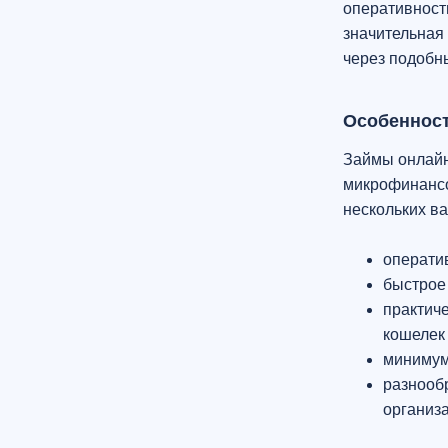
оперативность
значительная
через подобн
Особеннос
Займы онлайн
микрофинансо
нескольких ва
операти
быстрое
практиче
кошелек
минимум
разнооб
организ