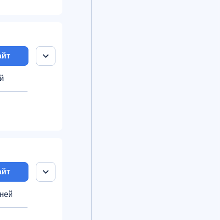
айт
ей
айт
дней