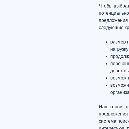
Чтобы выбрат
потенциально
предложения 
следующие кр
размер 
нагрузку
продолж
перечен
денежны
возможн
возможн
организ
Наш сервис п
предложения 
система поис
интересующих