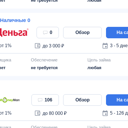
лет
не требуется
любая
Наличные 0
0
Обзор
На с
от 1%
3 - 5 дн
до 3 000 ₽
мщика
Обеспечение
Цель займа
лет
не требуется
любая
106
Обзор
На с
от 1%
5 - 126 
до 80 000 ₽
мщика
Обеспечение
Цель займа