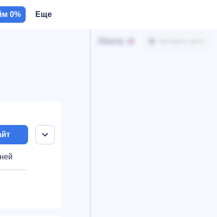
йм 0%
Еще
Лента
Настроить ленту
айт
дней