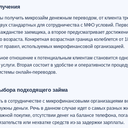
лучения
обы получить микрозайм денежным переводом, от клиента тр
вух стандартных для сотрудничества с МФО условий. Перво
ражданстве заемщика, а второе предусматривает достижен
 возраста. Конкретная возрастная граница колеблется от 18
от правил, используемых микрофинансовой организацией.
ное отношение к потенциальным клиентам становится одно
услуги. Вторая состоит в удобстве и оперативности проце
системы онлайн-переводов.
ыбора подходящего займа
ь в сотрудничестве с микрофинансовыми организациями во
нужны деньги. Речь в данном случае идет о самых разных 
ажной покупке, отсутствии денег на балансе телефона, пог
зательств или нехватке средств из-за задержки зарплаты.