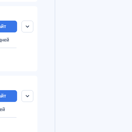
айт
 дней
айт
ней