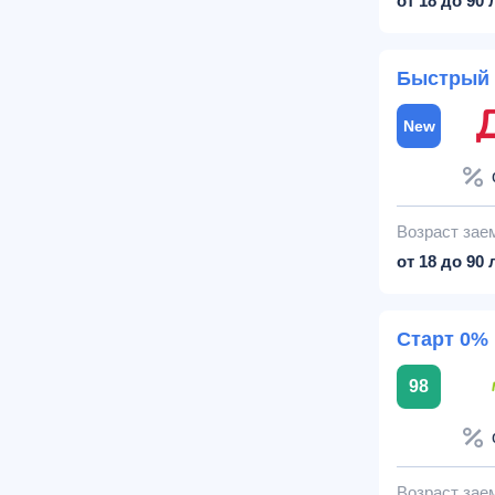
от 18 до 90 
На номер
10
телефона
Быстрый 
В офисе
8
Без посещения
New
5
офиса
На дом
6
В руки
8
Возраст зае
от 18 до 90 
Наличными
8
Старт 0%
98
Возраст зае