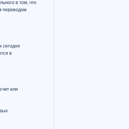
ьного в том, что
м переводом
х сегодня
тся в
счет или
овых