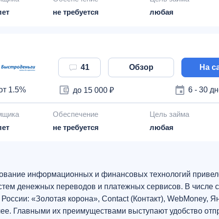
лет
не требуется
любая
41
Обзор
На с
от 1.5%
6 - 30 д
до 15 000 ₽
мщика
Обеспечение
Цель займа
лет
не требуется
любая
вание информационных и финансовых технологий привел
стем денежных переводов и платежных сервисов. В числе 
России: «Золотая корона», Contact (Контакт), WebMoney, Я
алее. Главными их преимуществами выступают удобство отп