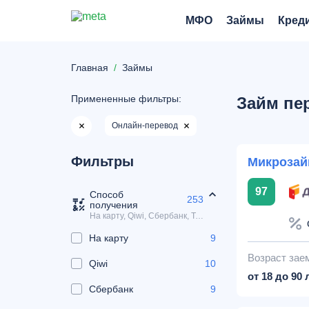
МФО
Займы
Кред
Главная
Займы
Примененные фильтры:
Займ пе
Онлайн-перевод
Фильтры
Микрозай
97
Способ
253
получения
На карту, Qiwi, Сбербанк, Тинькофф, VISA
На карту
9
Возраст зае
Qiwi
10
от 18 до 90 
Сбербанк
9