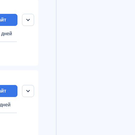
айт
6 дней
айт
 дней