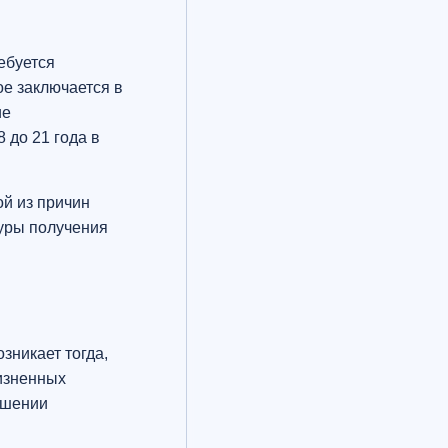
ебуется
е заключается в
ие
 до 21 года в
й из причин
дуры получения
зникает тогда,
жизненных
ашении