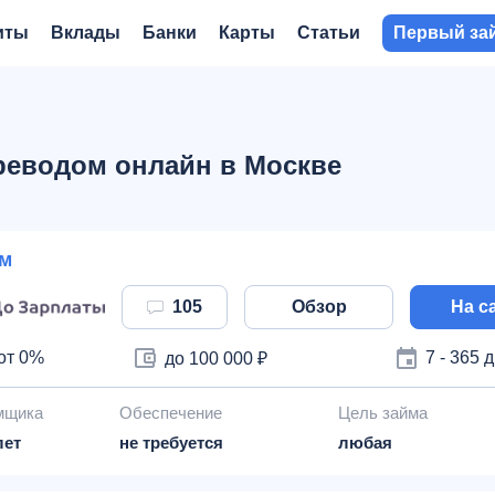
иты
Вклады
Банки
Карты
Статьи
Первый за
реводом онлайн в Москве
м
105
Обзор
На с
от 0%
7 - 365 
до 100 000 ₽
мщика
Обеспечение
Цель займа
лет
не требуется
любая