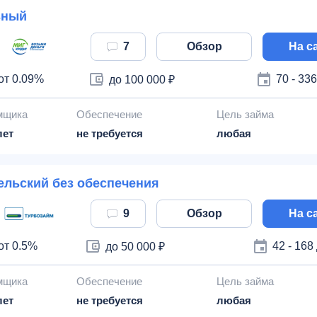
ьный
7
Обзор
На с
от 0.09%
70 - 33
до 100 000 ₽
мщика
Обеспечение
Цель займа
лет
не требуется
любая
ельский без обеспечения
9
Обзор
На с
от 0.5%
42 - 168
до 50 000 ₽
мщика
Обеспечение
Цель займа
лет
не требуется
любая