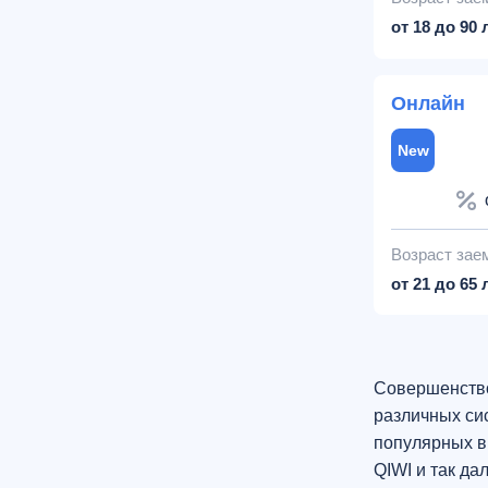
от 18 до 90 
Онлайн
New
Возраст зае
от 21 до 65 
Совершенство
различных си
популярных в 
QIWI и так д