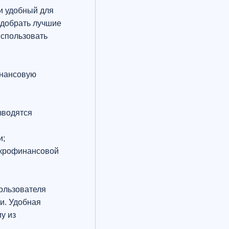
и удобный для
одобрать лучшие
использовать
инансовую
зводятся
и;
икрофинансовой
ользователя
и. Удобная
у из