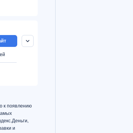
айт
ней
о к появлению
самых
ндекс.Деньги,
равки и