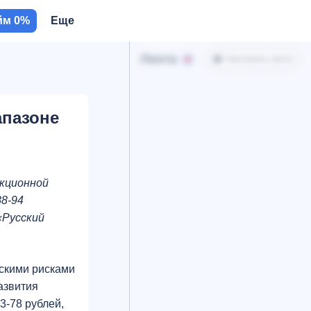
йм 0%
Еще
Лента
Настроить ленту
апазоне
нкционной
88-94
«Русский
ескими рисками
азвития
3-78 рублей,