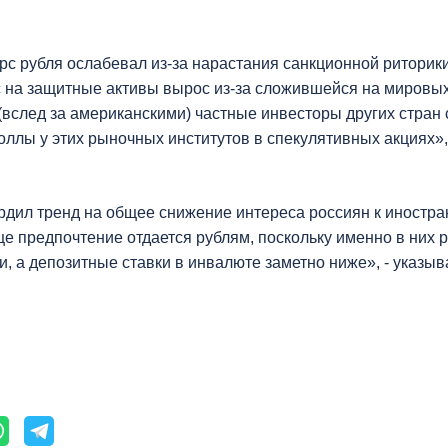
рс рубля ослабевал из-за нарастания санкционной риторик
ос на защитные активы вырос из-за сложившейся на миров
 (вслед за американскими) частные инвесторы других стран 
ллы у этих рыночных институтов в спекулятивных акциях»,
дил тренд на общее снижение интереса россиян к иностра
ще предпочтение отдается рублям, поскольку именно в них 
и, а депозитные ставки в инвалюте заметно ниже», - указыв