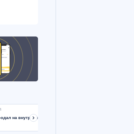
4
одал на внутреннем рынке валюту на 8,9 млрд рублей с расче