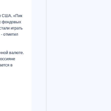
и США. «Пик
ых фондовых
стали играть
 - отметил
нной валюте.
россияне
ается в