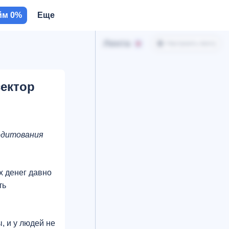
йм 0%
Еще
Лента
Настроить ленту
сектор
едитования
х денег давно
ть
, и у людей не