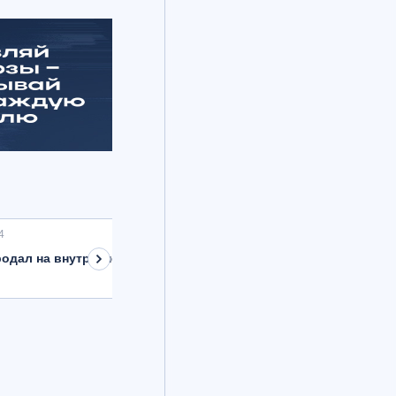
4
одал на внутреннем рынке валюту на 8,9 млрд рублей с расче