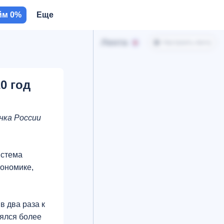
йм 0%
Еще
Лента
Настроить ленту
0 год
нка России
истема
кономике,
в два раза к
нялся более