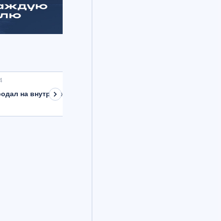
4
одал на внутреннем рынке валюту на 8,9 млрд рублей с расче