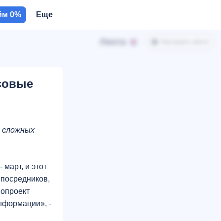
йм 0%
Еще
Лента
Настроить ленту
совые
в сложных
март, и этот
 посредников,
нопроект
нформации», -