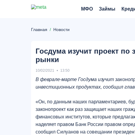
МФО
Займы
Кред
Главная
Новости
Госдума изучит проект по
рынки
10/02/2021
13:50
В феврале-марте Госдума изучит законоп
инвестиционных продуктах, сообщил гла
«Он, по данным наших парламентариев, буде
законопроект как раз защищает наших граж
финансовых институтов, которые предлаг
наделяет правом Банк России правом опред
сообщил Силуанов на совещании президент