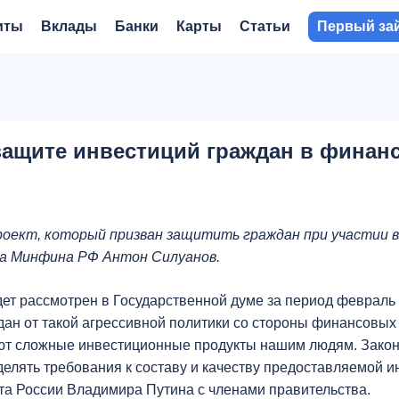
иты
Вклады
Банки
Карты
Статьи
Первый за
 защите инвестиций граждан в финан
роект, который призван защитить граждан при участии 
ва Минфина РФ Антон Силуанов.
т рассмотрен в Государственной думе за период февраль - 
дан от такой агрессивной политики со стороны финансовых
ают сложные инвестиционные продукты нашим людям. Зако
елять требования к составу и качеству предоставляемой и
а России Владимира Путина с членами правительства.