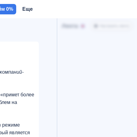
йм 0%
Еще
Лента
Настроить ленту
 компаний-
 «примет более
блем на
в режиме
орый является