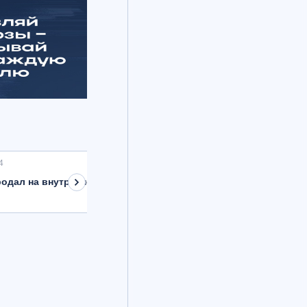
4
одал на внутреннем рынке валюту на 8,9 млрд рублей с расче