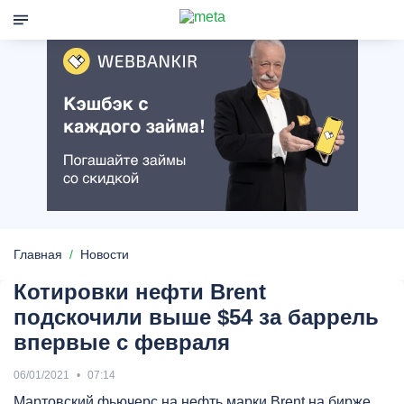
Главная
Новости
Котировки нефти Brent
подскочили выше $54 за баррель
впервые c февраля
06/01/2021
07:14
Мартовский фьючерс на нефть марки Brent на бирже