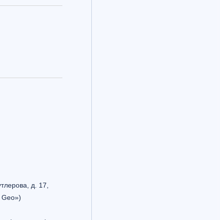
утлерова, д. 17,
 Geo»)