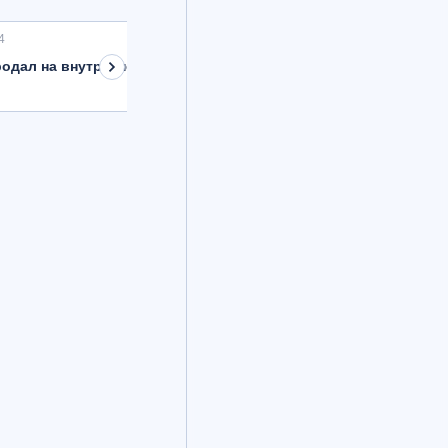
4
одал на внутреннем рынке валюту на 8,9 млрд рублей с расче