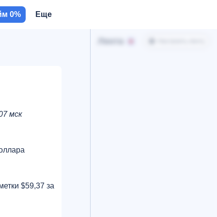
йм 0%
Еще
Лента
Настроить ленту
07 мск
доллара
метки $59,37 за