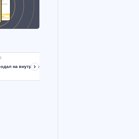
4
одал на внутреннем рынке валюту на 8,9 млрд рублей с расче