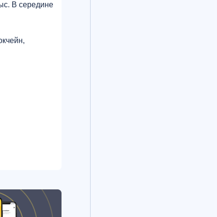
ыс. В середине
окчейн,