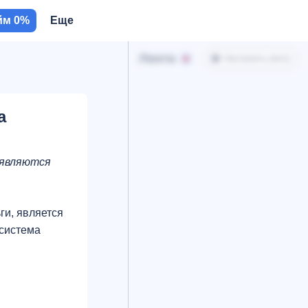
йм 0%
Еще
Лента
Настроить ленту
а
 являются
ги, является
 система