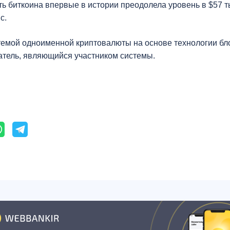
ть биткоина впервые в истории преодолела уровень в $57 т
с.
темой одноименной криптовалюты на основе технологии бл
атель, являющийся участником системы.