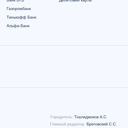
Банк ВТБ
Дебетовые карты
Газпромбанк
Тинькофф Банк
Альфа-Банк
Учредитель:
Тхалиджоков А.С.
Главный редактор:
Бреговский С.С.