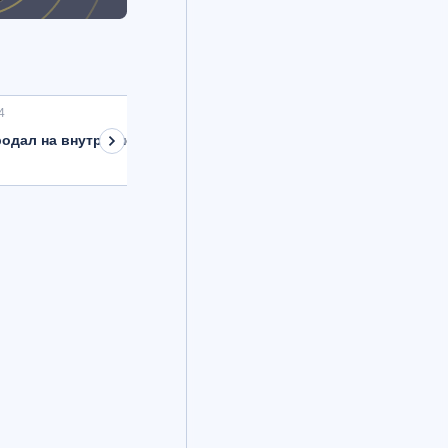
4
одал на внутреннем рынке валюту на 8,9 млрд рублей с расче