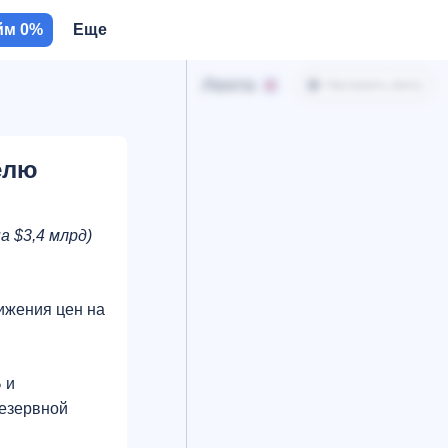
йм 0%
Еще
Лента
Настроить ленту
елю
а $3,4 млрд)
ижения цен на
 и
резервной