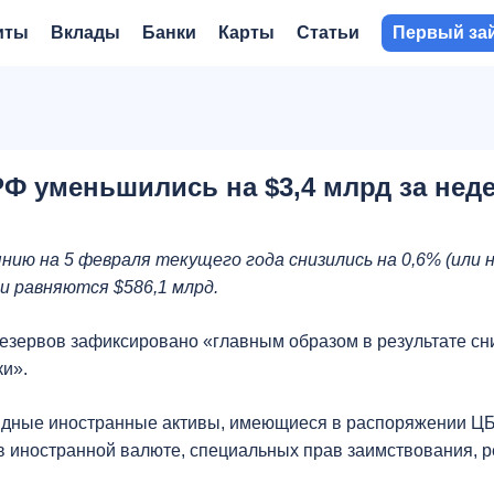
иты
Вклады
Банки
Карты
Статьи
Первый за
Ф уменьшились на $3,4 млрд за нед
ию на 5 февраля текущего года снизились на 0,6% (или н
и равняются $586,1 млрд.
зервов зафиксировано «главным образом в результате сн
ки».
идные иностранные активы, имеющиеся в распоряжении ЦБ
 в иностранной валюте, специальных прав заимствования, 