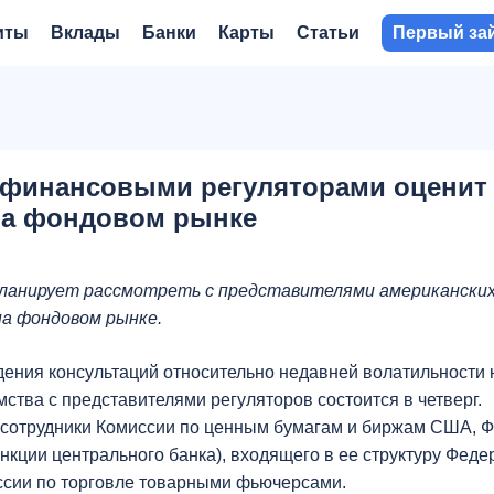
иты
Вклады
Банки
Карты
Статьи
Первый за
финансовыми регуляторами оценит
на фондовом рынке
ланирует рассмотреть с представителями американски
на фондовом рынке.
ения консультаций относительно недавней волатильности 
ства с представителями регуляторов состоится в четверг.
ут сотрудники Комиссии по ценным бумагам и биржам США, 
нкции центрального банка), входящего в ее структуру Феде
иссии по торговле товарными фьючерсами.