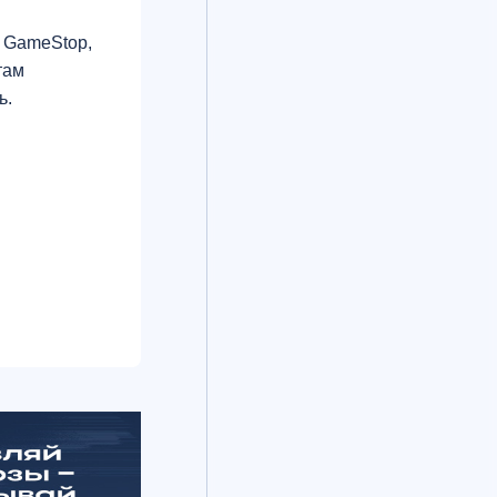
и GameStop,
там
ь.