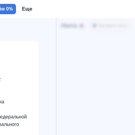
йм 0%
Еще
Лента
Настроить ленту
х
на
Федеральной
рального