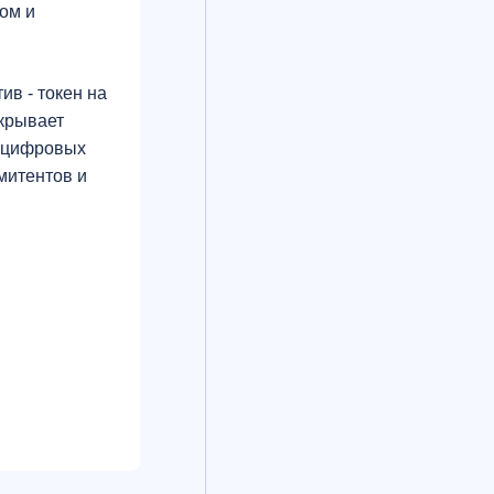
ом и
в - токен на
ткрывает
и цифровых
митентов и