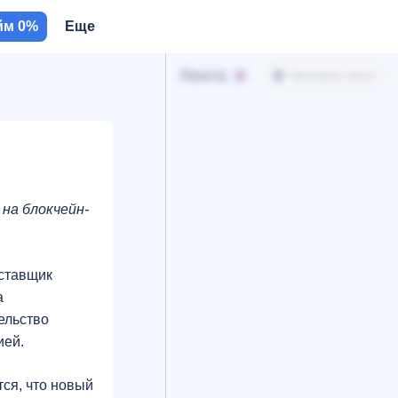
йм 0%
Еще
Лента
Настроить ленту
на блокчейн-
оставщик
а
ельство
ией.
ся, что новый