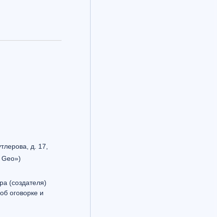
утлерова, д. 17,
 Geo»)
ра (создателя)
об оговорке и