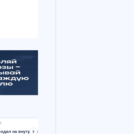
4
одал на внутреннем рынке валюту на 8,9 млрд рублей с расче