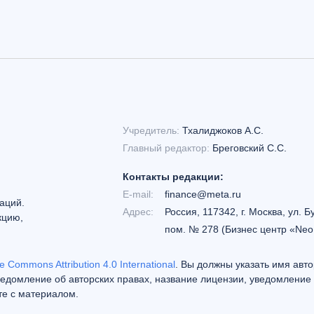
Учредитель:
Тхалиджоков А.С.
Главный редактор:
Бреговский С.С.
Контакты редакции:
E-mail:
finance@meta.ru
аций.
Адрес:
Россия, 117342, г. Москва, ул. Б
кцию,
пом. № 278 (Бизнес центр «Neo
e Commons Attribution 4.0 International
. Вы должны указать имя авто
едомление об авторских правах, название лицензии, уведомление 
те с материалом.