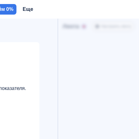
йм 0%
Еще
Лента
Настроить ленту
показателя.