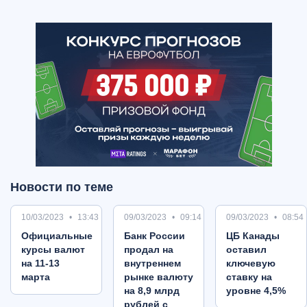
Новости по теме
10/03/2023
13:43
09/03/2023
09:14
09/03/2023
08:54
Oфициальные
Банк России
ЦБ Канады
курсы валют
продал на
оставил
на 11-13
внутреннем
ключевую
марта
рынке валюту
ставку на
на 8,9 млрд
уровне 4,5%
рублей с