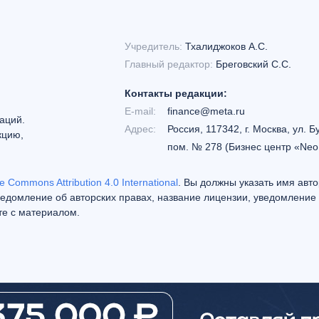
Учредитель:
Тхалиджоков А.С.
Главный редактор:
Бреговский С.С.
Контакты редакции:
E-mail:
finance@meta.ru
аций.
Адрес:
Россия, 117342, г. Москва, ул. Б
кцию,
пом. № 278 (Бизнес центр «Neo
e Commons Attribution 4.0 International
. Вы должны указать имя авто
едомление об авторских правах, название лицензии, уведомление 
те с материалом.