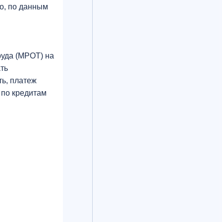
но, по данным
руда (МРОТ) на
ать
ть, платеж
 по кредитам