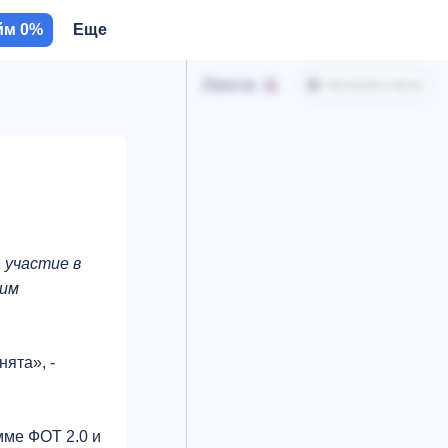
йм 0%
Еще
Лента
Настроить ленту
 участие в
сим
ята», -
мме ФОТ 2.0 и