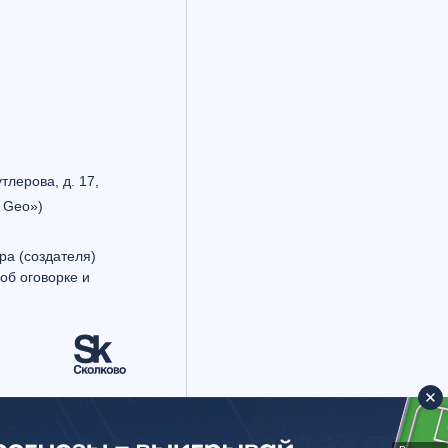
утлерова, д. 17,
 Geo»)
ра (создателя)
об оговорке и