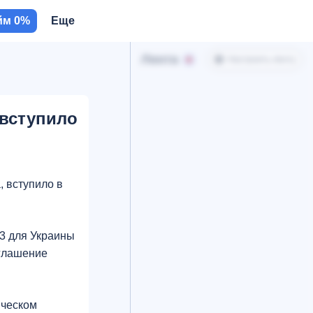
йм 0%
Еще
Лента
Настроить ленту
 вступило
 вступило в
23 для Украины
оглашение
ическом