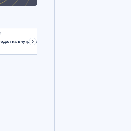
4
одал на внутреннем рынке валюту на 8,9 млрд рублей с расче