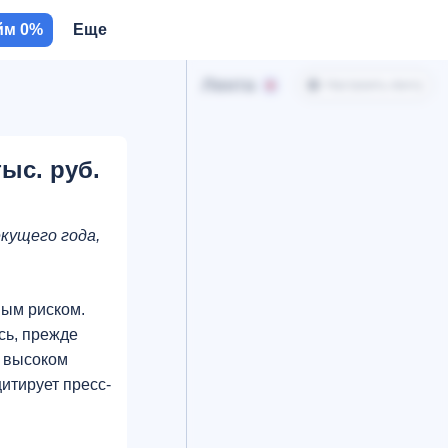
йм 0%
Еще
Лента
Настроить ленту
ыс. руб.
кущего года,
ным риском.
сь, прежде
а высоком
итирует пресс-