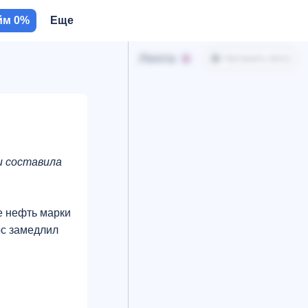
йм 0%
Еще
Лента
Настроить ленту
и составила
е нефть марки
рс замедлил