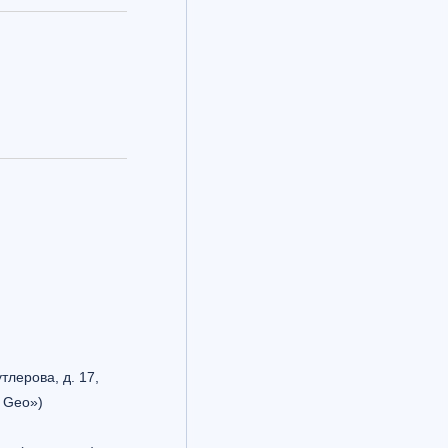
утлерова, д. 17,
 Geo»)