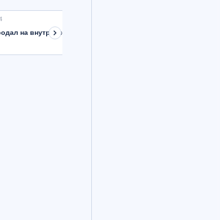
4
одал на внутреннем рынке валюту на 8,9 млрд рублей с расче