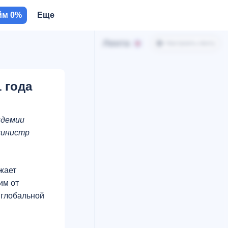
йм 0%
Еще
Лента
Настроить ленту
 года
ндемии
-министр
жает
им от
 глобальной