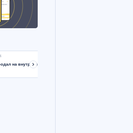
4
одал на внутреннем рынке валюту на 8,9 млрд рублей с расче