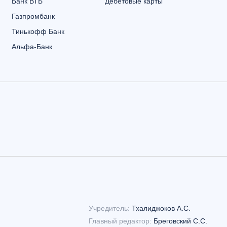
Банк ВТБ
Дебетовые карты
Газпромбанк
Тинькофф Банк
Альфа-Банк
Учредитель:
Тхалиджоков А.С.
Главный редактор:
Бреговский С.С.