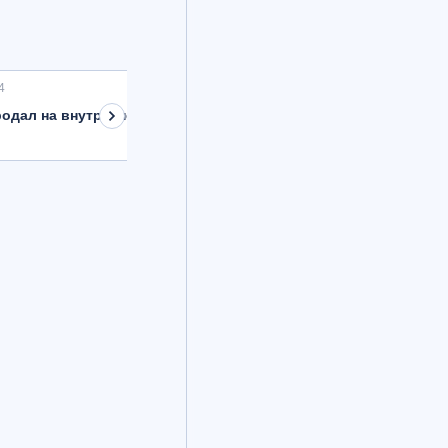
4
одал на внутреннем рынке валюту на 8,9 млрд рублей с расче