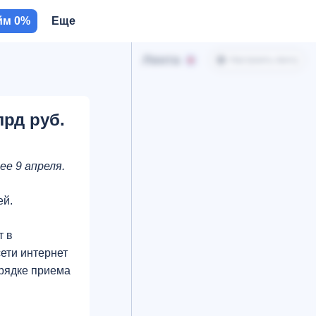
йм 0%
Еще
Лента
Настроить ленту
рд руб.
е 9 апреля.
ей.
т в
сети интернет
рядке приема