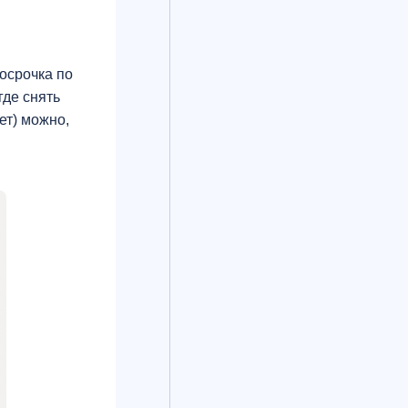
росрочка по
где снять
ет) можно,