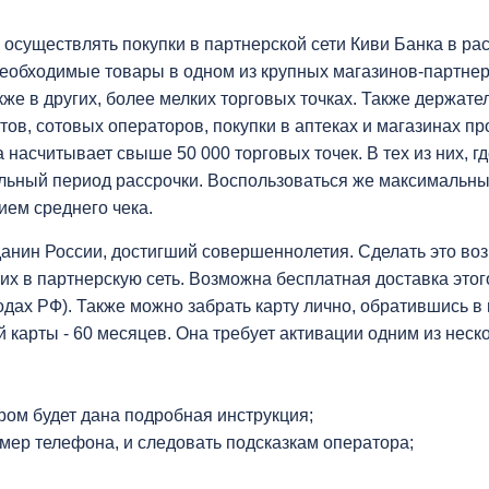
 осуществлять покупки в партнерской сети Киви Банка в ра
ь необходимые товары в одном из крупных магазинов-партне
акже в других, более мелких торговых точках. Также держат
ртов, сотовых операторов, покупки в аптеках и магазинах
 насчитывает свыше 50 000 торговых точек. В тех из них, г
льный период рассрочки. Воспользоваться же максимальн
ием среднего чека.
данин России, достигший совершеннолетия. Сделать это во
их в партнерскую сеть. Возможна бесплатная доставка этог
родах РФ). Также можно забрать карту лично, обратившись в
 карты - 60 месяцев. Она требует активации одним из неск
ором будет дана подробная инструкция;
омер телефона, и следовать подсказкам оператора;