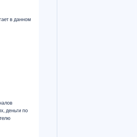
гает в данном
иналов
х, деньги по
ателю