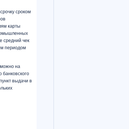
ссрочку сроком
ров
елям карты
 промышленных
де средний чек
ым периодом
зможно на
о банковского
 пункт выдачи в
ольких