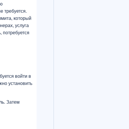
ию
е требуется.
имита, который
нерах, услуга
, потребуется
м
буется войти в
жно установить
ль. Затем