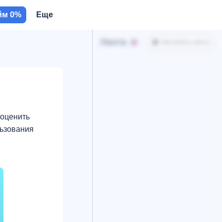
йм 0%
Еще
Лента
Настроить ленту
 оценить
льзования