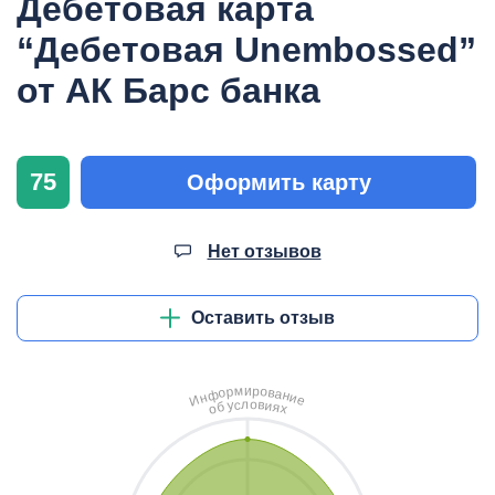
Дебетовая карта
“Дебетовая Unembossed”
от АК Барс банка
75
Оформить карту
Нет отзывов
Оставить отзыв
и
м
р
о
р
в
о
а
ф
н
н
и
И
е
л
о
с
в
у
и
б
я
о
х