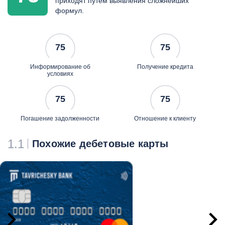
приходят путем выявления сложнейших
начиная с 2-го месяца
формул.
возможность снимать
наличные в магазинах-
партнерах программы
75
75
"Наличные с покупкой"
кешбэк сервис до 30% при
Информирование об
Получение кредита
покупках у партнеров
условиях
банка
75
75
Погашение задолженности
Отношение к клиенту
1.1
Похожие дебетовые карты