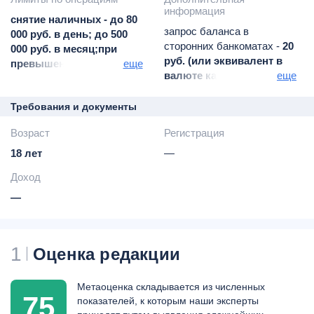
информация
Нижнекамск,
снятие наличных - до 80
Зеленодольск
запрос баланса в
000 руб. в день; до 500
возможность привязки к
сторонних банкоматах -
20
000 руб. в месяц;при
Google Pay / Apple Pay /
руб. (или эквивалент в
превышении суточного
еще
Samsung Pay
валюте карты) за
еще
лимита взимается 1-10%
операцию
в зависимости от суммы
плата за неразрешенный
Требования и документы
снятия:
овердрафт -
36% годовых
Возраст
Регистрация
изменение ПИН-кода -
50
руб. (или эквивалент в
18 лет
—
валюте карты)
Доход
конвертация -
по курсу
банка
—
комиссия -
1,25% от
суммы операции
СМС-информирование
1
Оценка редакции
пакет "Максимум"- 59 руб.
пакет "Эконом" -
30 руб.
(или эквивалент в
Метаоценка складывается из численных
валюте карты)
75
показателей, к которым наши эксперты
ежемесячно