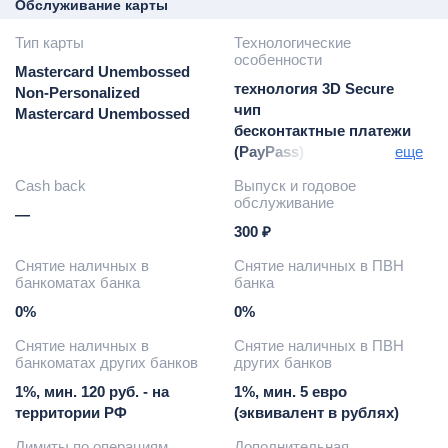
Обслуживание карты
Тип карты
Технологические
особенности
Mastercard Unembossed
технология 3D Secure
Non-Personalized
чип
Mastercard Unembossed
бесконтактные платежи
(PayPass)
еще
моментальная выдача
Cash back
Выпуск и годовое
карты
обслуживание
—
бесконтактная оплата
300 ₽
проезда (БОП)
бесконтактная оплата
Снятие наличных в
Снятие наличных в ПВН
услуг общественного
банкоматах банка
банка
городского
0%
0%
пассажирского
транспорта по
Снятие наличных в
Снятие наличных в ПВН
транспортному
банкоматах других банков
других банков
приложению
1%, мин. 120 руб. - на
1%, мин. 5 евро
предусмотрена в
территории РФ
(эквивалент в рублях)
городах: Казань,
Н.Челны, Альметьевск,
Лимиты по операциям
Дополнительная