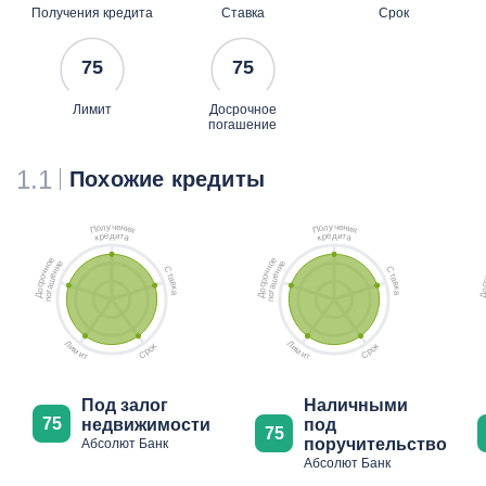
Получения кредита
Ставка
Срок
75
75
Лимит
Досрочное
погашение
1.1
Похожие кредиты
ч
ч
у
у
е
е
л
л
н
н
о
о
и
и
П
П
я
я
д
д
е
и
е
и
р
т
р
т
к
а
к
а
е
е
е
е
о
о
и
и
н
н
С
С
н
н
ч
ч
т
т
е
е
о
о
а
а
ш
ш
р
р
в
в
с
с
а
а
к
к
о
о
г
г
а
а
о
о
Д
Д
п
п
Л
Л
к
к
и
и
о
о
м
м
р
р
С
С
и
и
т
т
Под залог
Наличными
75
недвижимости
под
75
поручительство
Абсолют Банк
Абсолют Банк