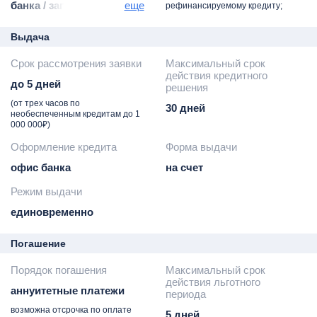
банка / запрос
еще
рефинансируемому кредиту;
работодателю
Выдача
Срок рассмотрения заявки
Максимальный срок
действия кредитного
до 5 дней
решения
(от трех часов по
30 дней
необеспеченным кредитам до 1
000 000₽)
Оформление кредита
Форма выдачи
офис банка
на счет
Режим выдачи
единовременно
Погашение
Порядок погашения
Максимальный срок
действия льготного
аннуитетные платежи
периода
возможна отсрочка по оплате
5 дней