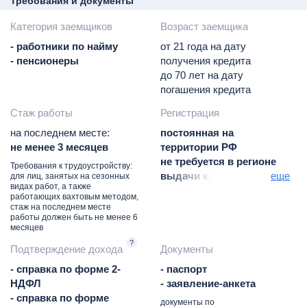
Требования и документы
Категория заемщиков
Возраст заемщика
- работники по найму
от 21 года на дату
- пенсионеры
получения кредита
до 70 лет на дату
погашения кредита
Стаж работы
Регистрация
на последнем месте:
постоянная на
не менее 3 месяцев
территории РФ
не требуется в регионе
Требования к трудоустройству:
выдачи кредита
еще
для лиц, занятых на сезонных
видах работ, а также
постоянная в регионе
работающих вахтовым методом,
присутствия банка
стаж на последнем месте
работы должен быть не менее 6
месяцев
?
Подтверждение дохода
Документы
- справка по форме 2-
- паспорт
НДФЛ
- заявление-анкета
- справка по форме
документы по