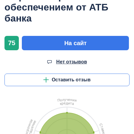
обеспечением от АТБ
банка
75
На сайт
Нет отзывов
Оставить отзыв
ч
у
е
л
н
о
и
П
я
д
и
е
т
р
а
к
е
е
о
и
н
С
н
ч
т
е
о
а
ш
р
в
с
а
к
о
г