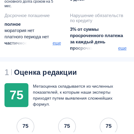
основного долга сроком на 5
мес.
Досрочное погашение
Нарушение обязательств
по кредиту
полное
3% от суммы
моратория нет
просроченного платежа
платного периода нет
за каждый день
частичное
еще
просрочки + 700 руб.
еще
моратория нет
единовременно при
платного периода нет
образовании
просроченной
1
Оценка редакции
задолженности, но не
более 20% годовых
Метаоценка складывается из численных
75
показателей, к которым наши эксперты
приходят путем выявления сложнейших
формул.
75
75
75