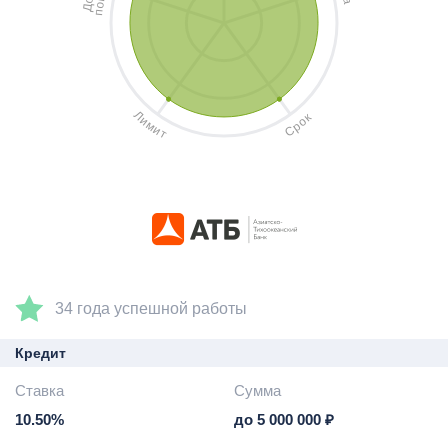
а
о
Д
п
Л
к
и
о
м
р
и
С
т
34 года успешной работы
Кредит
Ставка
Сумма
10.50%
до 5 000 000 ₽