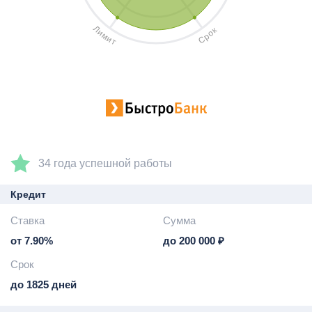
Л
к
и
о
м
р
и
С
т
34 года успешной работы
Кредит
Ставка
Сумма
от 7.90%
до 200 000 ₽
Срок
до 1825 дней