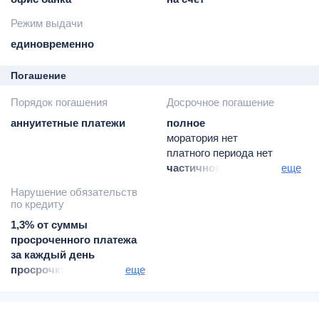
Режим выдачи
единовременно
Погашение
Порядок погашения
Досрочное погашение
аннуитетные платежи
полное
моратория нет
платного периода нет
частичное
еще
моратория нет
Нарушение обязательств
платного периода нет
по кредиту
1,3% от суммы
просроченного платежа
за каждый день
просрочки по день
еще
фактического погашения
просроченной
задолженности