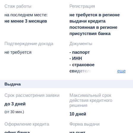
Стаж работы
Регистрация
на последнем месте:
не требуется в регионе
не менее 3 месяцев
выдачи кредита
постоянная в регионе
присутствия банка
Подтверждение дохода
Документы
не требуется
- паспорт
- ИНН
- страховое
свидетельство гос-го
еще
пенсионного
страхования
Выдача
- заявление-анкета
Срок рассмотрения заявки
Максимальный срок
действия кредитного
до 3 дней
решения
(от 30 мин.)
10 дней
Оформление кредита
Форма выдачи
офис банка
на счет