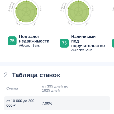
е
е
е
е
о
о
и
и
н
н
С
С
н
н
ч
ч
т
т
е
е
о
о
а
а
ш
ш
р
р
в
в
с
с
а
а
к
к
о
о
г
г
а
а
о
о
Д
Д
п
п
Л
Л
к
к
и
и
о
о
м
м
р
р
С
С
и
и
т
т
Под залог
Наличными
75
недвижимости
под
75
поручительство
Абсолют Банк
Абсолют Банк
2
Таблица ставок
от 395 дней до
Сумма
1825 дней
от 10 000 до 200
7.90%
000 ₽