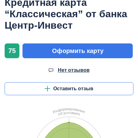
Кредитная карта
“Классическая” от банка
Центр-Инвест
75
Оформить карту
Нет отзывов
Оставить отзыв
и
м
р
о
р
в
о
а
ф
н
н
и
И
е
л
о
с
в
у
и
б
я
о
х