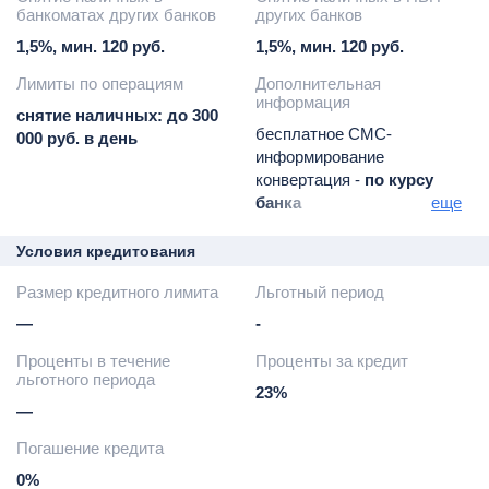
собственных средств
собственных средств
банкоматах других банков
других банков
1,5%, мин. 120 руб.
1,5%, мин. 120 руб.
Лимиты по операциям
Дополнительная
информация
снятие наличных: до 300
бесплатное СМС-
000 руб. в день
информирование
конвертация -
по курсу
банка
еще
запрос баланса в
банкоматах стороннего
Условия кредитования
банка -
15 руб.
Размер кредитного лимита
Льготный период
предоставляются скидки
до 25% при оплате картой
—
-
по программе "Мир скидок"
Проценты в течение
Проценты за кредит
кешбэк-сервис до 30% за
льготного периода
покупки в интернет-
23%
магазинах партнеров
—
банка
Погашение кредита
плата за превышение
лимита кредитования -
0%