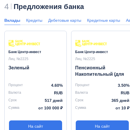
4
Предложения банка
Вклады
Кредиты
Дебетовые карты
Кредитные карты
А
Банк Центр-инвест
Банк Центр-инвест
Лиц. №2225
Лиц. №2225
Зеленый
Пенсионный
Накопительный (для
зачисления пенсии)
Процент
4.60%
Процент
3.50%
Валюта
RUB
Валюта
RUB
Срок
517 дней
Срок
365 дней
Сумма
от 100 000 ₽
Сумма
от 10 ₽
На сайт
На сайт