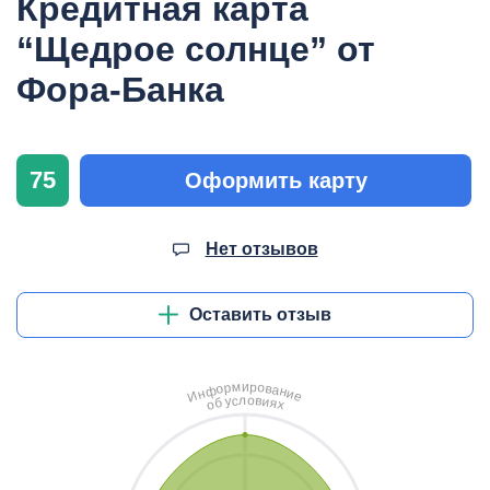
Кредитная карта
“Щедрое солнце” от
Фора-Банка
75
Оформить карту
Нет отзывов
Оставить отзыв
и
м
р
о
р
в
о
а
ф
н
н
и
И
е
л
о
с
в
у
и
б
я
о
х