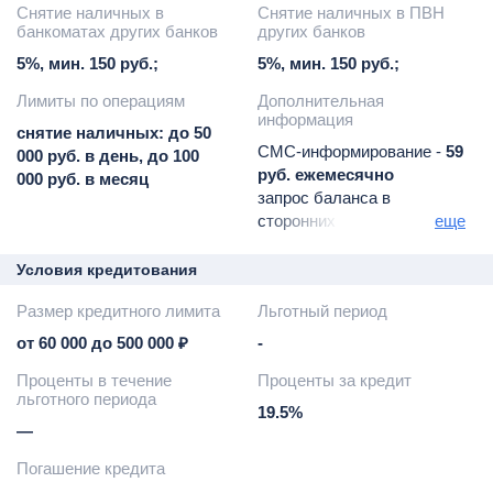
Снятие наличных в
Снятие наличных в ПВН
банкоматах других банков
других банков
5%, мин. 150 руб.;
5%, мин. 150 руб.;
Лимиты по операциям
Дополнительная
информация
снятие наличных: до 50
СМС-информирование -
59
000 руб. в день, до 100
руб. ежемесячно
000 руб. в месяц
запрос баланса в
сторонних банкоматах -
еще
15
руб. за операцию
(бесплатно в банкоматах
Условия кредитования
Промсвязьбанка)
Размер кредитного лимита
Льготный период
плата за неразрешенный
овердрафт -
36,5%
от 60 000 до 500 000 ₽
-
годовых
Проценты в течение
Проценты за кредит
плата за пропуск платежа
льготного периода
-
18,25% годовых
19.5%
конвертация -
по курсу
—
банка
Погашение кредита
предоставляется