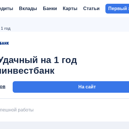
едиты
Вклады
Банки
Карты
Статьи
Первый 
 1 год
Удачный на 1 год
инвестбанк
вов
На сайт
успешной работы