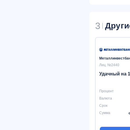
3
Други
Металлинвестба
Лиц. №2440
Удачный на 1
Процент
Валюта
Срок
Сумма