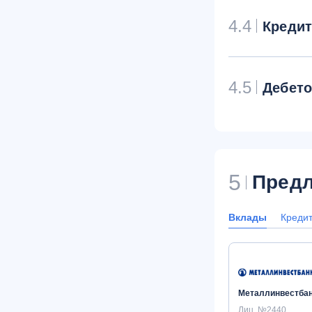
4.4
Креди
4.5
Дебет
5
Предл
Вклады
Креди
Металлинвестба
Лиц. №2440