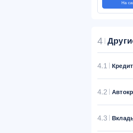
На са
4
Други
4.1
Креди
4.2
Авток
4.3
Вклад