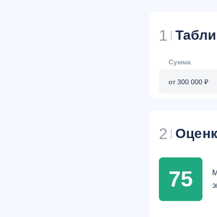
1
Табли
Сумма
от 300 000 ₽
2
Оценк
75
М
э