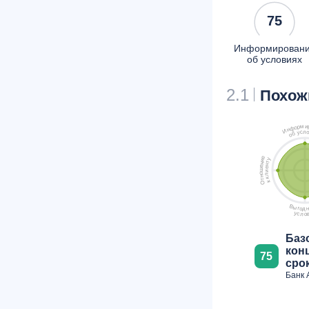
75
Информирован
об условиях
2.1
Похож
м
и
р
о
ф
н
И
л
с
у
б
о
е
у
и
т
н
н
е
е
ш
и
о
л
н
к
т
к
О
В
ы
г
о
н
д
у
с
л
о
Баз
кон
75
срок
Банк 