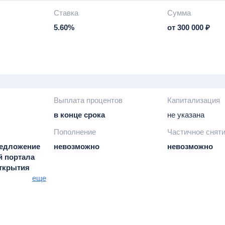
Ставка
Сумма
5.60%
от 300 000 ₽
Выплата процентов
Капитализация
в конце срока
не указана
Пополнение
Частичное снят
редложение
невозможно
невозможно
й портала
открытия
димо
еще
код,
 на портале