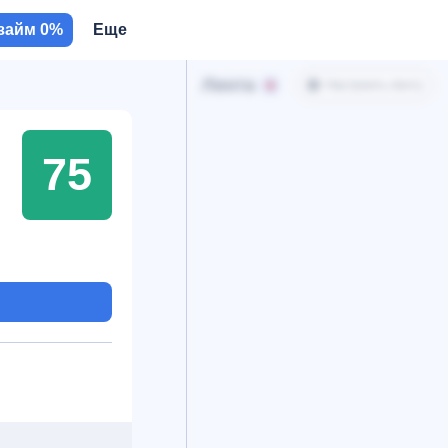
займ 0%
Еще
Лента
Настроить ленту
75