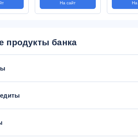
йт
На сайт
На
е продукты банка
ты
редиты
ы