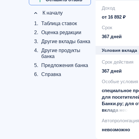
Доход
К началу
от 16 892 ₽
1.
Таблица ставок
Срок
2.
Оценка редакции
367 дней
3.
Другие вклады банка
4.
Другие продукты
Условия вклада
банка
Срок действия
5.
Предложения банка
367 дней
6.
Справка
Особые условия
специальное п
для посетителе
Банки.ру; для 
вклада необхо
получить промо
Автопролонгация
оформив заявку
Банки.ру
невозможно