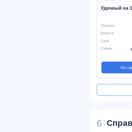
Удачный на 1
Процент
Валюта
Срок
Сумма
На са
6
Справ