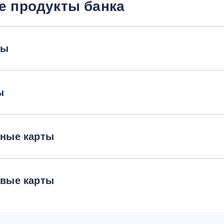
е продукты банка
ты
ы
тные карты
овые карты