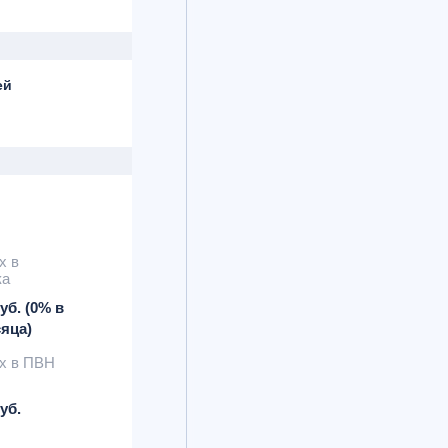
ей
х в
ка
уб. (0% в
яца)
х в ПВН
уб.