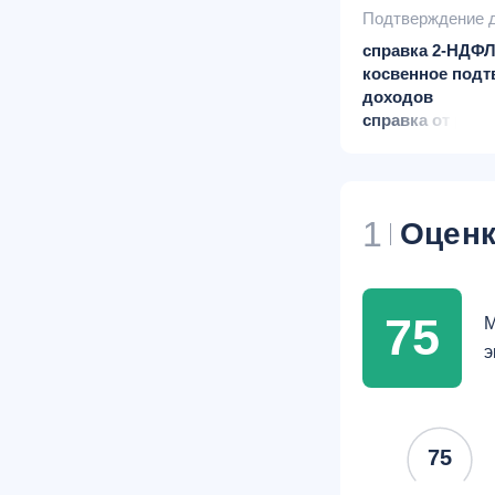
Подтверждение 
справка 2-НДФ
косвенное подт
доходов
справка от раб
форме банка / 
форме
снилс предоста
наличии
1
Оценк
75
М
э
75