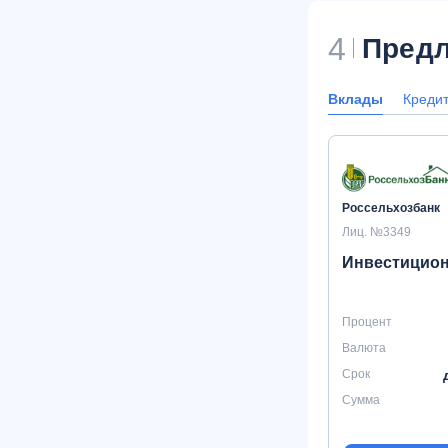
4
Предл
Вклады
Креди
Россельхозбанк
Лиц. №3349
Инвестицио
Процент
Валюта
Срок
Сумма