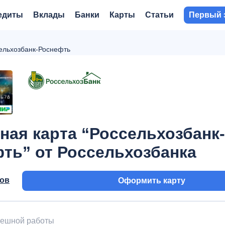
едиты
Вклады
Банки
Карты
Статьи
Первый 
ельхозбанк-Роснефть
ная карта “Россельхозбанк-
ть” от Россельхозбанка
вов
Оформить карту
пешной работы