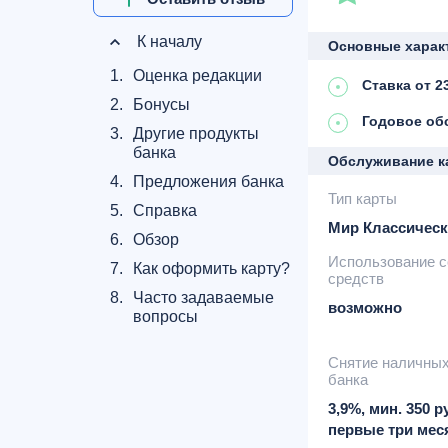
К началу
Основные харак
1.
Оценка редакции
Ставка от 2
2.
Бонусы
Годовое об
3.
Другие продукты
банка
Обслуживание к
4.
Предложения банка
Тип карты
5.
Справка
Мир Классическ
6.
Обзор
Использование 
7.
Как оформить карту?
средств
8.
Часто задаваемые
возможно
вопросы
Снятие наличны
банка
3,9%, мин. 350 р
первые три мес