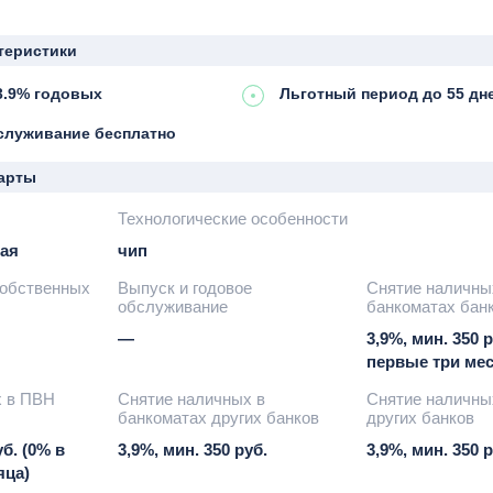
теристики
3.9% годовых
Льготный период до 55 дн
служивание бесплатно
арты
Технологические особенности
ая
чип
собственных
Выпуск и годовое
Снятие наличны
обслуживание
банкоматах бан
—
3,9%, мин. 350 р
первые три мес
х в ПВН
Снятие наличных в
Снятие наличны
банкоматах других банков
других банков
уб. (0% в
3,9%, мин. 350 руб.
3,9%, мин. 350 р
яца)