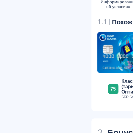
Информирован
об условиях
1.1
Похож
Клас
(тар
75
Опт
ББР Б
2
Бону