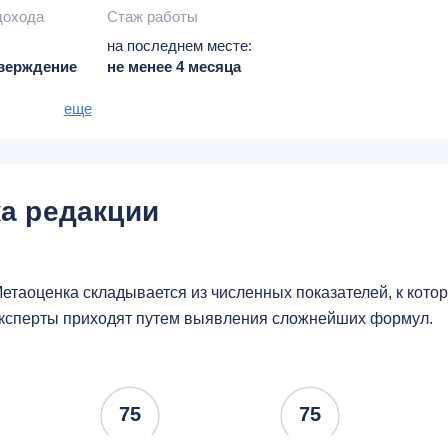
дохода
Стаж работы
Л
на последнем месте:
верждение
не менее 4 месяца
отодателя по
еще
в свободной
вляется при
а редакции
етаоценка складывается из численных показателей, к кот
ксперты приходят путем выявления сложнейших формул.
75
75