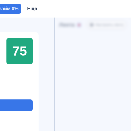
займ 0%
Еще
Лента
Настроить ленту
75