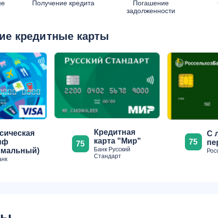
ие
Получение кредита
Погашение
задолженности
ие кредитные карты
Кредитная
сическая
С 
карта "Мир"
75
иф
пе
75
Банк Русский
имальный)
Рос
Стандарт
анк
сы