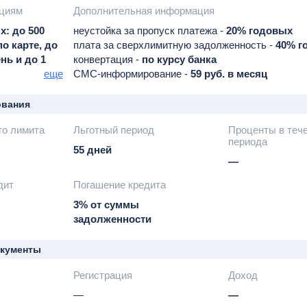
ациям
Дополнительная информация
х: до 500
неустойка за пропуск платежа -
20% годовых
по карте, до
плата за сверхлимитную задолженность -
40% г
ень и до 1
конвертация -
по курсу банка
есяц по
еще
СМС-информирование -
59 руб. в месяц
ования
го лимита
Льготный период
Проценты в тече
периода
55 дней
—
дит
Погашение кредита
3% от суммы
задолженности
окументы
Регистрация
Доход
—
—