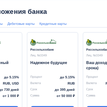
ожения банка
ты
Дебетовые карты
Кредитные карты
Россельхозбанк
Россельхозба
Лиц. №3349
Лиц. №3349
нный
Надежное будущее
Ваш доход 
срока)
до 5.15%
Процент
до 5.15%
Процент
RUB, USD
Валюта
RUB
Валюта
до 730 дней
Срок
до 395 дней
Срок
от 1 000 ₽
Сумма
от 50 000 ₽
Сумма