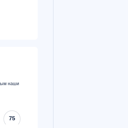
орым наши
75