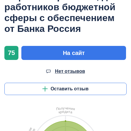
работников бюджетной
сферы с обеспечением
от Банка Россия
75
На сайт
Нет отзывов
Оставить отзыв
ч
у
е
л
н
о
и
П
я
д
и
е
т
р
а
к
е
е
о