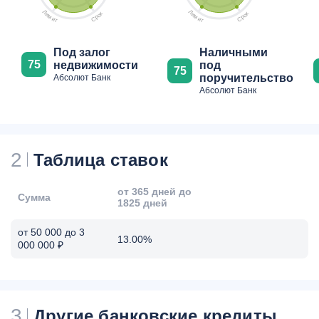
Л
Л
к
к
и
и
о
о
м
м
р
р
С
С
и
и
т
т
Под залог
Наличными
75
недвижимости
под
75
поручительство
Абсолют Банк
Абсолют Банк
2
Таблица ставок
от 365 дней до
Сумма
1825 дней
от 50 000 до 3
13.00%
000 000 ₽
3
Другие банковские кредиты