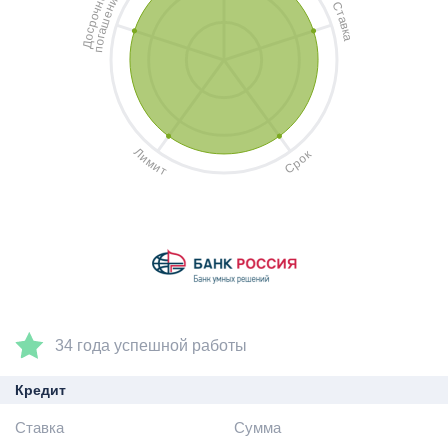
и
н
С
н
ч
т
е
о
а
ш
р
в
с
а
к
о
а
г
о
Д
п
Л
к
и
о
м
р
и
С
т
34 года успешной работы
Кредит
Ставка
Сумма