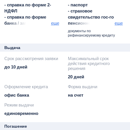
- справка по форме 2-
- паспорт
НДФЛ
- страховое
- справка по форме
свидетельство гос-го
банка / запрос
еще
пенсионного
еще
работодателю
страхования
документы по
- справка по форме
- заявление-анкета
рефинансируемому кредиту
организации-
- трудовая книжка
работодателя
копия
Выдача
- справка из пенсионного
- военный билет или
Срок рассмотрения заявки
Максимальный срок
фонда или иного органа,
документ,
действия кредитного
начисляющего пенсию
подтверждающий
до 10 дней
решения
- справка в свободной
отсрочку от армии
20 дней
форме
Оформление кредита
Форма выдачи
офис банка
на счет
Режим выдачи
единовременно
Погашение