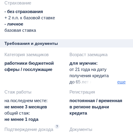
Страхование
- без страхования
+ 2 п.п. к базовой ставке
- личное
базовая ставка
Требования и документы
Категория заемщиков
Возраст заемщика
работники бюджетной
для мужчин:
сферы / госслужащие
от 21 года на дату
получения кредита
до 65 лет на дату
еще
погашения кредита
Стаж работы
Регистрация
для мужчин:
на последнем месте:
от 21 года на дату
постоянная / временная
не менее 3 месяцев
получения кредита
в регионе выдачи
общий стаж:
до 60 лет на дату
кредита
не менее 1 года
погашения кредита
?
Подтверждение дохода
Документы