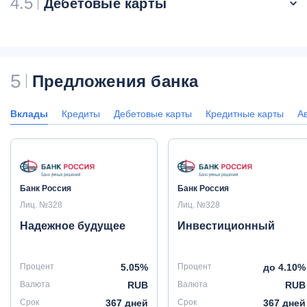
4.5
Дебетовые карты
5
Предложения банка
Вклады
Кредиты
Дебетовые карты
Кредитные карты
А
Банк Россия
Банк Россия
Лиц. №328
Лиц. №328
Надежное будущее
Инвестиционный
Процент
5.05%
Процент
до 4.10%
Валюта
RUB
Валюта
RUB
Срок
367 дней
Срок
367 дней