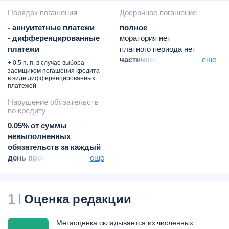
Порядок погашения
Досрочное погашение
- аннуитетные платежи
полное
- дифференцированные
моратория нет
платежи
платного периода нет
частичное
еще
+ 0,5 п. п. в случае выбора
моратория нет
заемщиком погашения кредита
в виде дифференцированных
платного периода нет
платежей
Нарушение обязательств
по кредиту
0,05% от суммы
невыполненных
обязательств за каждый
день просрочки - за
еще
несвоевременное
погашение основной
задолженности по
1
Оценка редакции
кредиту и процентов за
пользование кредитом;
0,01% от суммы кредита
Метаоценка складывается из численных