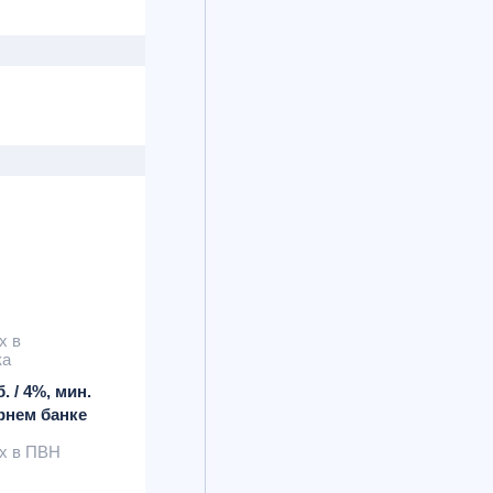
х в
ка
. / 4%, мин.
ернем банке
х в ПВН