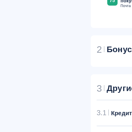
75
поку
Почта 
2
Бону
3
Други
3.1
Креди