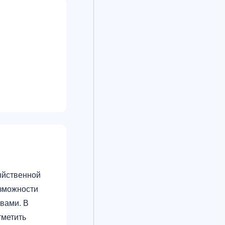
яйственной
озможности
вами. В
тметить