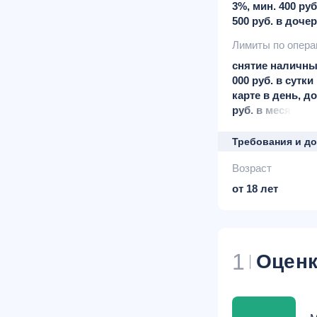
3%, мин. 400 руб
500 руб. в доче
Лимиты по опер
снятие наличны
000 руб. в сутк
карте в день, до
руб. в месяц; л
внесение налич
установлен
Требования и д
Возраст
от 18 лет
1
Оценк