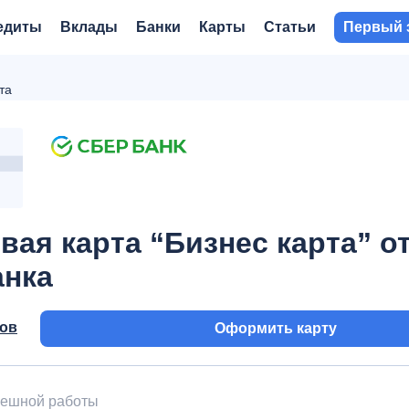
едиты
Вклады
Банки
Карты
Статьи
Первый 
та
вая карта “Бизнес карта” о
анка
вов
Оформить карту
пешной работы