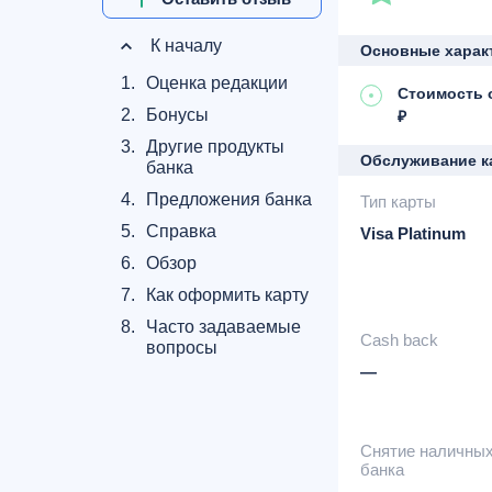
К началу
Основные харак
1.
Оценка редакции
Стоимость о
2.
Бонусы
₽
3.
Другие продукты
Обслуживание к
банка
4.
Предложения банка
Тип карты
5.
Справка
Visa Platinum
6.
Обзор
7.
Как оформить карту
8.
Часто задаваемые
Cash back
вопросы
—
Снятие наличны
банка