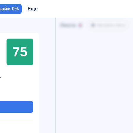
займ 0%
Еще
Лента
Настроить ленту
75
т