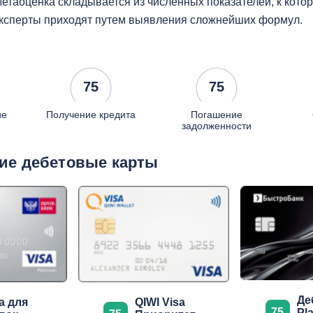
етаоценка складывается из численных показателей, к кот
ксперты приходят путем выявления сложнейших формул.
75
75
ие
Получение кредита
Погашение
задолженности
ие дебетовые карты
Де
а для
QIWI Visa
75
Pl