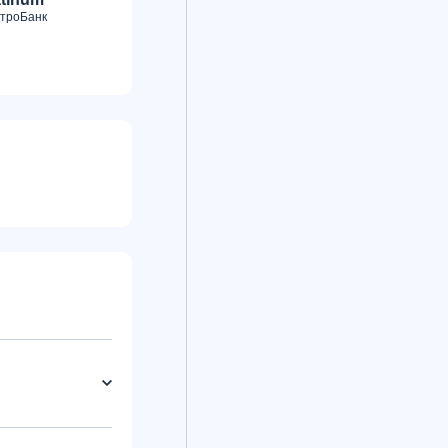
75
Multiplatinum
троБанк
Банк Русский
Стандарт