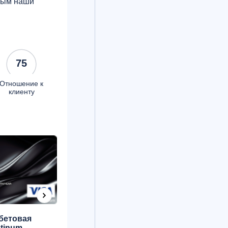
орым наши
75
Отношение к
клиенту
Банк в
бетовая
кармане
atinum