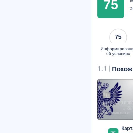
75
М
э
75
Информирован
об условиях
1.1
Похож
Карт