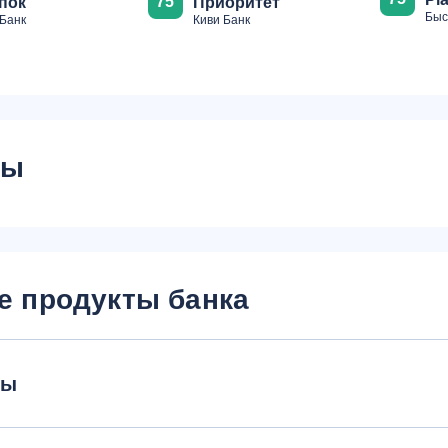
75
пок
Приоритет
Быс
Банк
Киви Банк
сы
е продукты банка
ты