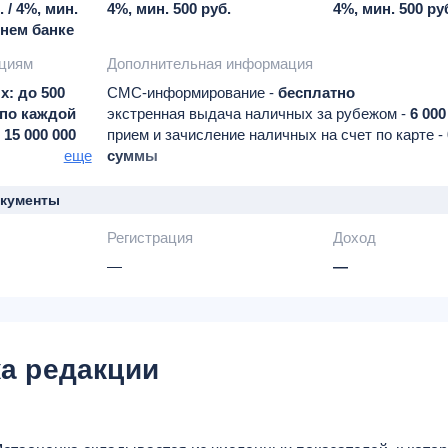
. / 4%, мин.
4%, мин. 500 руб.
4%, мин. 500 ру
рнем банке
ациям
Дополнительная информация
х: до 500
СМС-информирование -
бесплатно
и по каждой
экстренная выдача наличных за рубежом -
6 000
 15 000 000
прием и зачисление наличных на счет по карте -
имит на
еще
суммы
ных не
запрос баланса в сторонних банкоматах -
15 руб
выпускается в рамках пакета услуг "Большие во
окументы
бесплатное страхование выезжающих за рубеж д
Регистрация
Доход
посещение бизнес-залов -
бесплатно первые 6 
специальные цены на такси
—
—
бронирование отелей
авиабилетов и автомобилей и другие услуги
а редакции