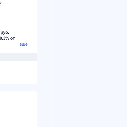
б.
 руб.
0,3% от
еще
.
зможности"
о $250 000
мес.