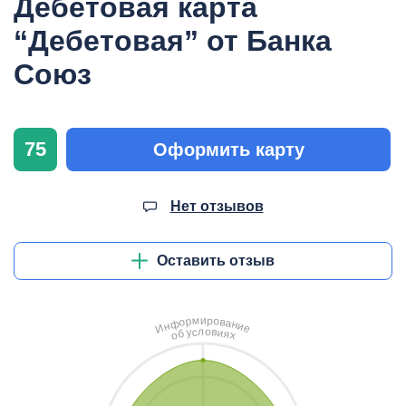
Дебетовая карта
“Дебетовая” от Банка
Союз
75
Оформить карту
Нет отзывов
Оставить отзыв
и
м
р
о
р
в
о
а
ф
н
н
и
И
е
л
о
с
в
у
и
б
я
о
х