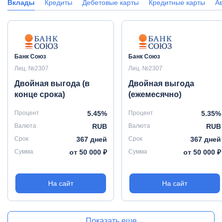
Вклады
Кредиты
Дебетовые карты
Кредитные карты
А
Банк Союз
Банк Союз
Лиц. №2307
Лиц. №2307
Двойная выгода (в
Двойная выгода
конце срока)
(ежемесячно)
Процент
5.45%
Процент
5.35%
Валюта
RUB
Валюта
RUB
Срок
367 дней
Срок
367 дней
Сумма
от 50 000 ₽
Сумма
от 50 000 ₽
На сайт
На сайт
Показать еще