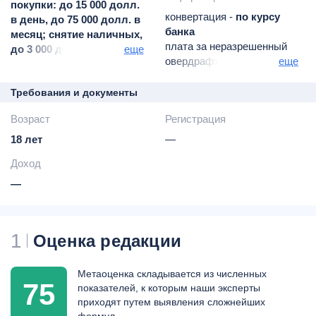
покупки: до 15 000 долл.
конвертация -
по курсу
в день, до 75 000 долл. в
банка
месяц; снятие наличных,
плата за неразрешенный
до 3 000 долл. в день, до
еще
овердрафт -
15% от
еще
7 500 долл. в месяц
суммы превышения
СМС-информирование
Требования и документы
(пакет "базовый") -
Возраст
Регистрация
бесплатно
"расширенный" -
59 руб.
18 лет
—
ежемесячно
Доход
—
1
Оценка редакции
Метаоценка складывается из численных
75
показателей, к которым наши эксперты
приходят путем выявления сложнейших