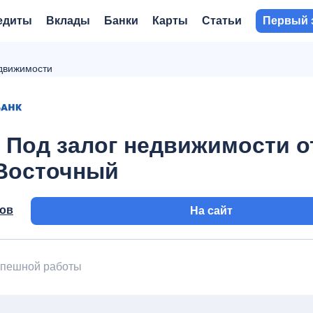
едиты
Вклады
Банки
Карты
Статьи
Первый 
едвижимости
 Под залог недвижимости о
Восточный
вов
На сайт
успешной работы