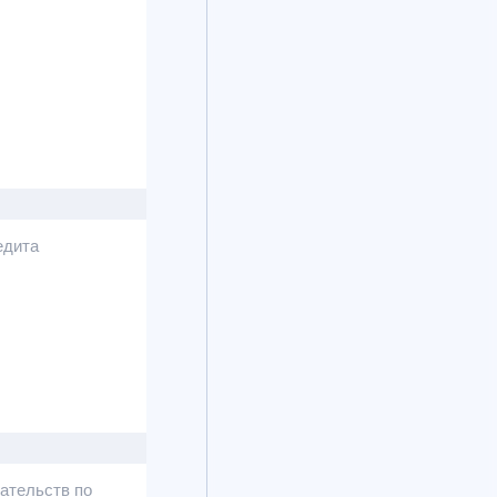
едита
ательств по