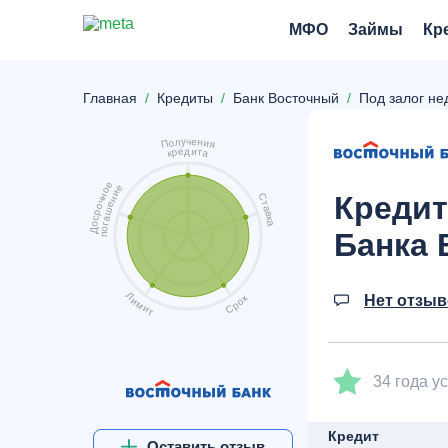
МФО
Займы
Кр
Главная
Кредиты
Банк Восточный
Под залог н
ч
у
е
л
н
о
и
П
я
д
и
е
т
р
а
к
е
е
о
и
Кредит
н
С
н
ч
т
е
о
а
ш
р
в
а
с
к
а
о
г
о
Д
Банка 
п
Л
Нет отзы
к
и
о
м
р
и
С
т
34 года 
Кредит
Оставить отзыв