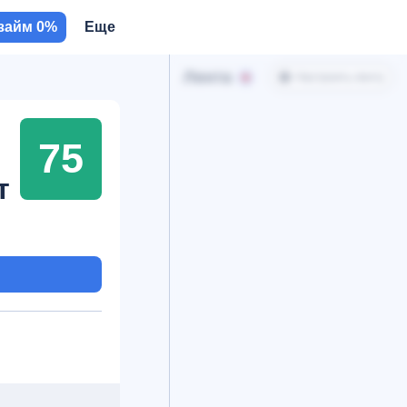
займ 0%
Еще
Лента
Настроить ленту
75
т