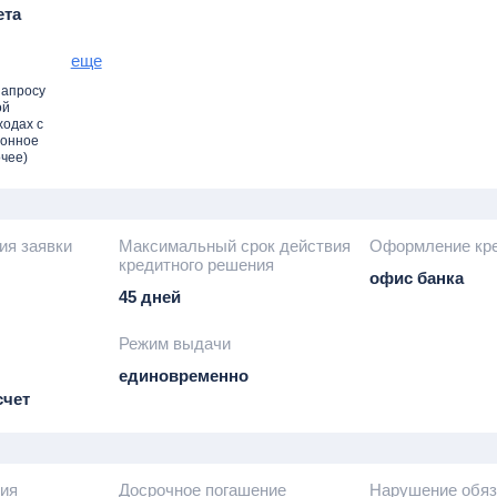
ета
му залогу
еще
 о браке
запросу
 супруга),
ой
ходах с
кт (при
ионное
чее)
е право
заемщика/
ия заявки
Максимальный срок действия
Оформление кр
имущество
кредитного решения
офис банка
45 дней
Режим выдачи
единовременно
счет
ия
Досрочное погашение
Нарушение обяз