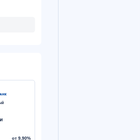
ый
и
от 9.90%