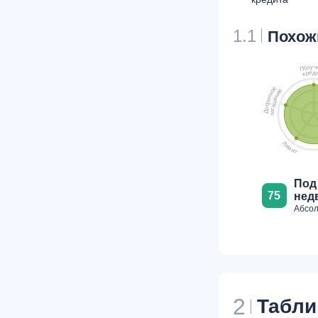
1.1
Похож
ч
у
л
о
П
д
е
р
к
е
е
о
и
н
н
ч
е
о
ш
р
с
а
о
г
о
Д
п
Л
и
м
и
т
Под
75
нед
Абсол
2
Табли