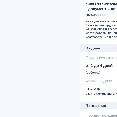
- заявление-анк
- документы по
предоставляемо
- свидетельство
иные документы по 
(разводе, смерти
банка (копия трудов
книжки, справка о до
брачный контра
места работы, пенс
наличии)
удостоверение и про
- документы,
подтверждающи
Выдача
собственности 
Срок рассмотрен
созаемщика на 
от 1 до 4 дней
(рабочих)
Форма выдачи
- на счет
- на карточный 
Погашение
Порядок погашен