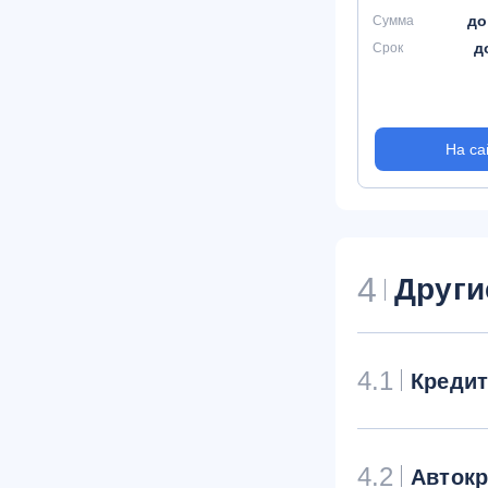
до
Сумма
д
Срок
На са
4
Други
4.1
Креди
4.2
Авток