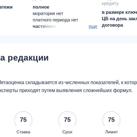
кредиту
атежи
полное
в размере ключ
моратория нет
ЦБ на день за
платного периода нет
договора
частичное
еще
моратория нет
платного периода нет
а редакции
етаоценка складывается из численных показателей, к кот
ксперты приходят путем выявления сложнейших формул.
75
75
75
Ставка
Срок
Лимит