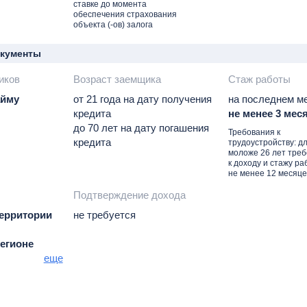
ставке до момента
ц, по
обеспечения страхования
ка
объекта (-ов) залога
окументы
иков
Возраст заемщика
Стаж работы
айму
от 21 года на дату получения
на последнем ме
кредита
не менее 3 мес
до 70 лет на дату погашения
Требования к
кредита
трудоустройству: д
моложе 26 лет тре
к доходу и стажу ра
не менее 12 месяце
Подтверждение дохода
территории
не требуется
регионе
а
еще
егионе
нка