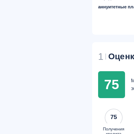
аннуитетные пл
1
Оценк
75
М
э
75
Получения
кредита