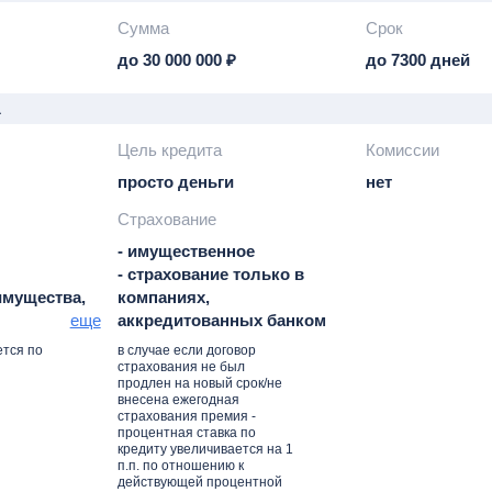
Сумма
Срок
до 30 000 000 ₽
до 7300 дней
а
Цель кредита
Комиссии
просто деньги
нет
Страхование
- имущественное
- cтрахование только в
имущества,
компаниях,
еще
аккредитованных банком
ж с
тся по
в случае если договор
ком,
страхования не был
продлен на новый срок/не
емельным
внесена ежегодная
рческая
страхования премия -
процентная ставка по
кредиту увеличивается на 1
о и гарантии
п.п. по отношению к
действующей процентной