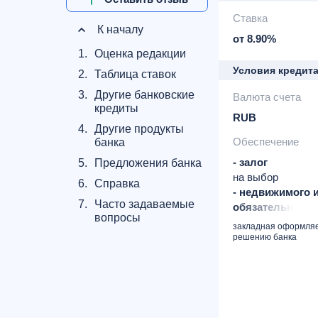
Ставка
К началу
от 8.90%
1.
Оценка редакции
Условия кредит
2.
Таблица ставок
3.
Другие банковские
Валюта счета
кредиты
RUB
4.
Другие продукты
Обеспечение
банка
- залог
5.
Предложения банка
на выбор
6.
Справка
- недвижимого 
7.
Часто задаваемые
обязательно
вопросы
квартира, коттед
закладная оформляе
земельным участ
решению банка
частный дом с з
участком, комме
недвижимость
- поручительств
на выбор