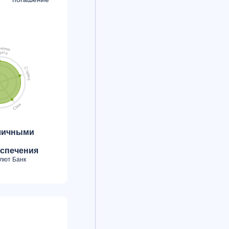
ч
е
н
и
я
д
и
т
а
С
т
а
в
к
а
к
о
р
С
личными
спечения
лют Банк