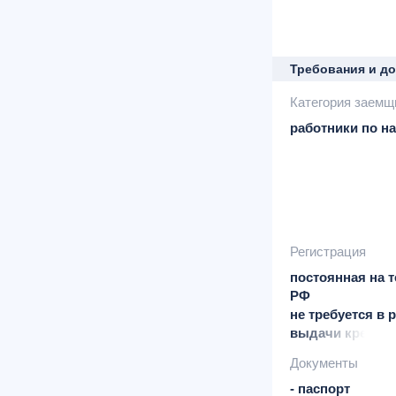
- физических ли
требованию бан
Требования и д
Категория заемщ
работники по н
Регистрация
постоянная на 
РФ
не требуется в 
выдачи кредит
постоянная в р
Документы
присутствия ба
- паспорт