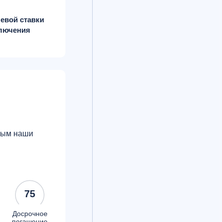
евой ставки
ключения
орым наши
75
Досрочное
погашение