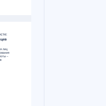
сте:
яцев
ля лиц
бования
боты –
в