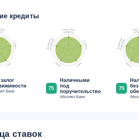
ие кредиты
ч
у
у
е
е
л
л
н
н
о
о
и
и
П
П
я
я
д
и
е
и
е
т
р
т
р
а
к
а
к
е
е
е
е
о
о
и
и
н
н
С
С
н
н
ч
ч
т
т
е
е
о
о
а
а
ш
ш
р
р
в
в
с
с
а
а
к
к
о
о
г
г
а
а
о
о
Д
Д
п
п
Л
Л
к
к
и
и
о
о
м
м
р
р
С
С
и
и
т
т
 залог
Наличными
На
вижимости
под
без
75
75
поручительство
обе
ют Банк
Абсолют Банк
Абсо
ца ставок