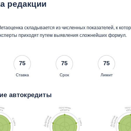
а редакции
етаоценка складывается из численных показателей, к кот
ксперты приходят путем выявления сложнейших формул.
75
75
75
Ставка
Срок
Лимит
ие автокредиты
ч
у
у
е
е
л
л
н
н
о
о
и
и
П
П
я
я
д
и
е
и
е
т
р
т
р
а
к
а
к
е
е
е
е
о
о
и
и
н
н
С
С
н
н
ч
ч
т
т
е
е
о
о
а
а
ш
ш
р
р
в
в
с
с
а
а
к
к
о
о
г
г
а
а
о
о
Д
Д
п
п