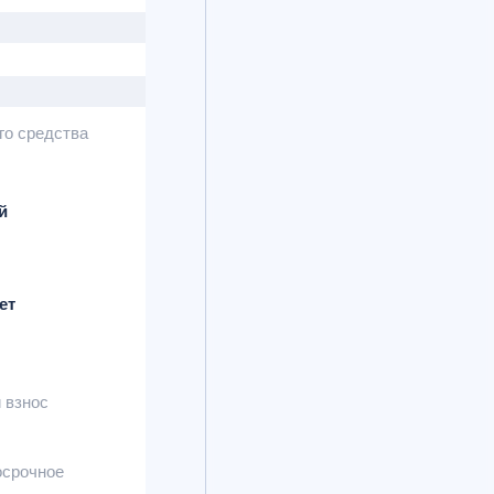
го средства
й
ет
 взнос
осрочное