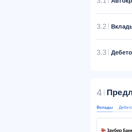
3.1
Авток
3.2
Вклад
3.3
Дебет
4
Предл
Вклады
Дебет