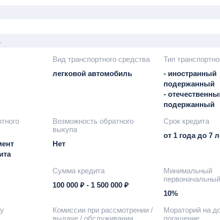
а
Вид транспортного средства
Тип транспортно
легковой автомобиль
- иностранный
подержанный
- отечественны
подержанный
ртного
Возможность обратного
Срок кредита
выкупа
от 1 года до 7 л
мент
Нет
ита
Сумма кредита
Минимальный
первоначальный
100 000 ₽ - 1 500 000 ₽
10%
ту
Комиссии при рассмотрении /
Мораторий на д
выдаче / обслуживании
погашение