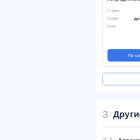
Ставка
до
Сумма
Срок
На са
3
Други