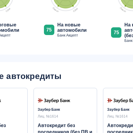
Л
Л
к
к
и
и
о
о
м
м
р
р
С
С
и
и
т
т
оговые
На новые
На
75
омобили
автомобили
ав
75
(бе
Акцепт
Банк Акцепт
Банк
е автокредиты
Заубер Банк
Заубер Банк
Лиц. №1614
Лиц. №1614
без
Автокредит без
Автокреди
посредников (без ПВ и
посредник