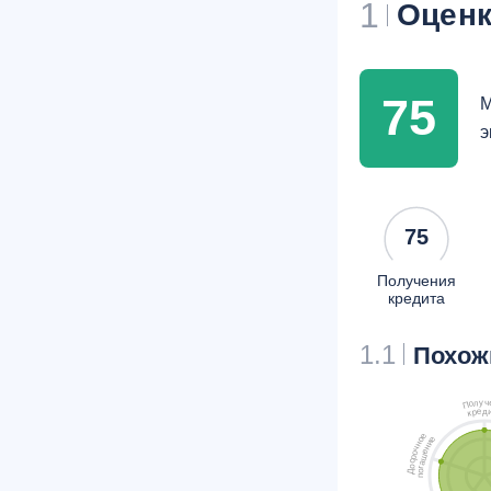
1
Оценк
75
М
э
75
Получения
кредита
1.1
Похож
ч
у
л
о
П
д
е
р
к
е
е
о
и
н
н
ч
е
о
ш
р
с
а
о
г
о
Д
п