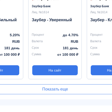
Заубер Банк
Заубер Банк
Лиц. №1614
Лиц. №1614
абильный
Заубер - Уверенный
Заубер - К
5.20%
Процент
до 4.70%
Процент
RUB
Валюта
RUB
Валюта
181 день
Срок
181 день
Срок
от 100 000 ₽
Сумма
от 100 000 ₽
Сумма
йт
На сайт
На
Показать еще