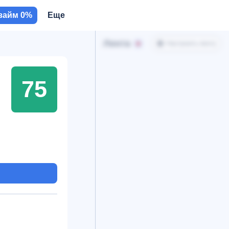
займ 0%
Еще
Лента
Настроить ленту
75