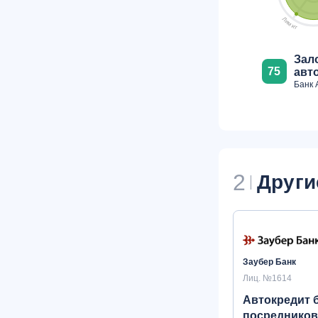
Л
и
м
и
т
Зал
75
авт
Банк 
2
Други
Заубер Банк
Лиц. №1614
Автокредит 
посредников