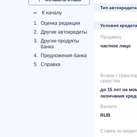
Тип автокредита
К началу
1.
Оценка редакции
Условия кредит
2.
Другие автокредиты
Продавец
3.
Другие продукты
частное лицо
банка
4.
Предложения банка
5.
Справка
Возраст транспо
средства
до 15 лет на мо
окончания кред
Валюта
RUB
Ставка по креди