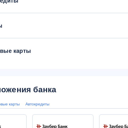
редиты
ы
овые карты
ожения банка
овые карты
Автокредиты