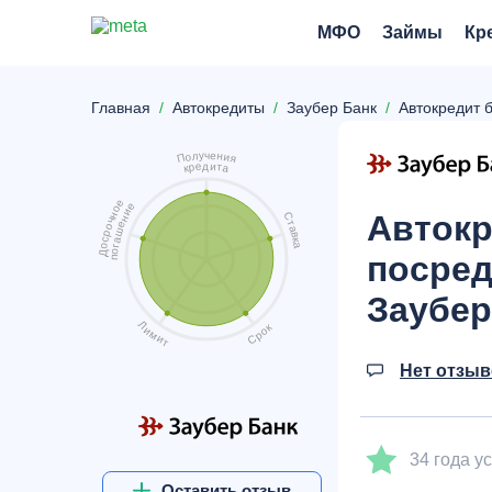
МФО
Займы
Кр
Главная
Автокредиты
Заубер Банк
Автокредит 
ч
у
е
л
н
о
и
П
я
д
и
е
т
р
а
к
е
е
о
и
Автокр
н
С
н
ч
т
е
о
а
ш
р
в
а
с
к
а
о
г
о
Д
посред
п
Заубер
Л
к
и
о
м
р
и
С
т
Нет отзы
34 года 
Оставить отзыв