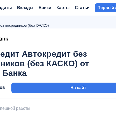
едиты
Вклады
Банки
Карты
Статьи
Первый 
без посредников (без КАСКО)
едит Автокредит без
ников (без КАСКО) от
 Банка
вов
На сайт
успешной работы