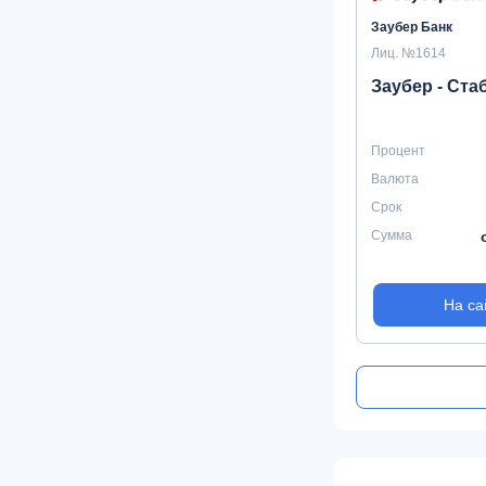
Заубер Банк
Лиц. №1614
Заубер - Ст
Процент
Валюта
Срок
Сумма
На са