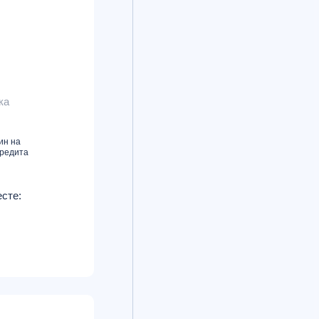
ка
ин на
кредита
сте: