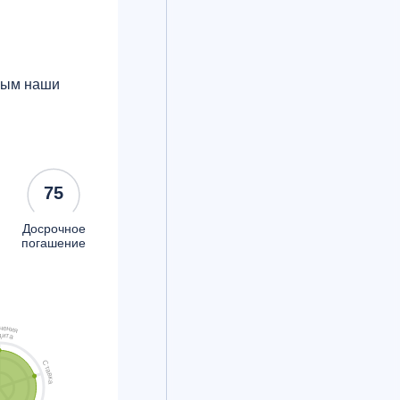
орым наши
75
Досрочное
погашение
ч
е
н
и
я
д
и
т
а
С
т
а
в
к
а