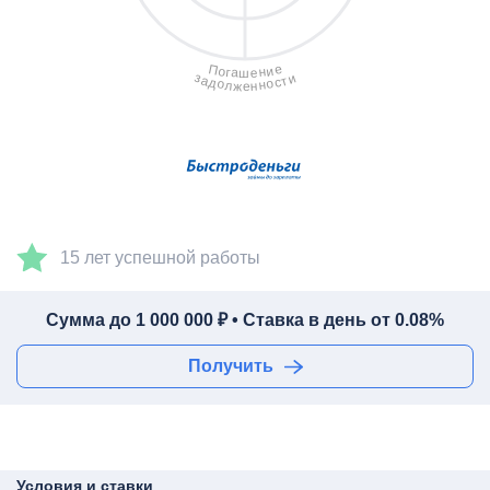
е
П
и
о
н
г
а
е
ш
з
и
а
т
с
д
о
о
н
л
н
ж
е
15 лет успешной работы
Сумма до 1 000 000 ₽ • Ставка в день от 0.08%
Получить
Условия и ставки