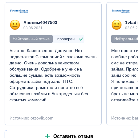
Аноним4047503
1vladi
08.06.2021
02.06.
Нейтральный отзыв
проверен
Нейтральны
Быстро. Качественно. Доступно Нет
Мне просто 
недостатков С компанией я знакома очень
вообще работ
давно. Очень довольна качеством
смс не отпр
обслуживания. Одобрение у них на
займа. Прил
большие суммы, есть возможность
займ срочно 
оформить займ под залог ПТС.
Я понимаю, 
Сотрудники грамотно и понятно всё
при погашен
объясняют, займы в Быстроденьги без
брать не мно
скрытых комиссий.
отпугивайте т
Источник: otzovik.com
Источник: ban
Оставить отзыв