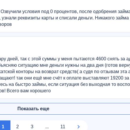
. Озвучили условия под 0 процентов, после одобрения займ
, узнали реквизиты карты и списали деньги. Никакого займа
 воров
ару дней, так с этой суммы у меня пытаются 4600 снять за 
бъясняю ситуацию мне деньги нужны на два дня (готов верну
тской конторы на возврат средств( а судя по отзывам эта 
ращают! так они ещё мне счёт к оплате выставляют 19200 за
тесь на быстро займы, если ситуация без выходная то восп
ов! Всего вам хорошего
Показать еще
1
2
3
...
11