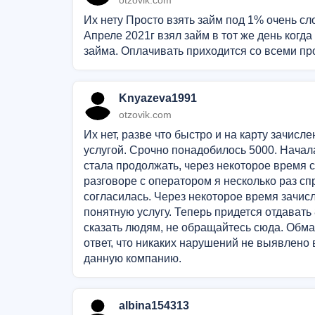
otzovik.com
Их нету Просто взять займ под 1% очень с
Апреле 2021г взял займ в тот же день когд
займа. Оплачивать приходится со всеми п
Knyazeva1991
otzovik.com
Их нет, разве что быстро и на карту зачис
услугой. Срочно понадобилось 5000. Начала
стала продолжать, через некоторое время с
разговоре с оператором я несколько раз спр
согласилась. Через некоторое время зачисл
понятную услугу. Теперь придется отдавать 
сказать людям, не обращайтесь сюда. Обма
ответ, что никаких нарушений не выявлено 
данную компанию.
albina154313