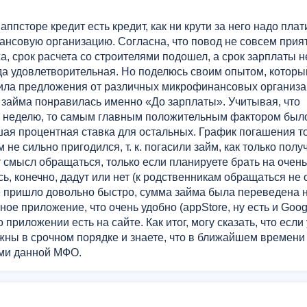
ппсторе кредит есть кредит, как ни крути за него надо плат
нсовую организацию. Согласна, что повод не совсем прия
, срок расчета со строителями подошел, а срок зарплаты не
да удовлетворительная. Но поделюсь своим опытом, которы
чила предложения от различных микрофинансовых организа
 займа понравилась именно «До зарплаты». Учитывая, что
на неделю, то самым главным положительным фактором был
шая процентная ставка для остальных. График погашения т
не сильно пригодился, т. к. погасили займ, как только полу
смысл обращаться, только если планируете брать на очень 
ь, конечно, дадут или нет (к родственникам обращаться не 
е пришло довольно быстро, сумма займа была переведена н
е приложение, что очень удобно (appStore, ну есть и Googl
риложении есть на сайте. Как итог, могу сказать, что если
ужны в срочном порядке и знаете, что в ближайшем времени
ами данной МФО.