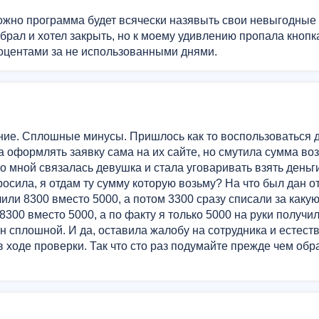
ложно программа будет всячески назявыть свои невыгодные 
а брал и хотел закрыть, но к моему удивлению пропала кноп
роцентами за не использованными днями.
ление. Сплошные минусы. Пришлось как то воспользоваться 
 оформлять заявку сама на их сайте, но смутила сумма воз
о мной связалась девушка и стала уговаривать взять деньг
осила, я отдам ту сумму которую возьму? На что был дан отв
или 8300 вместо 5000, а потом 3300 сразу списали за какую
8300 вместо 5000, а по факту я только 5000 на руки получил
н сплошной. И да, оставила жалобу на сотрудника и естес
в ходе проверки. Так что сто раз подумайте прежде чем обр