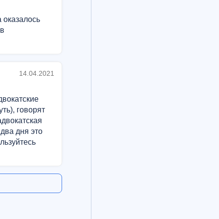
а оказалось
 в
14.04.2021
адвокатские
ть), говорят
адвокатская
 два дня это
ользуйтесь