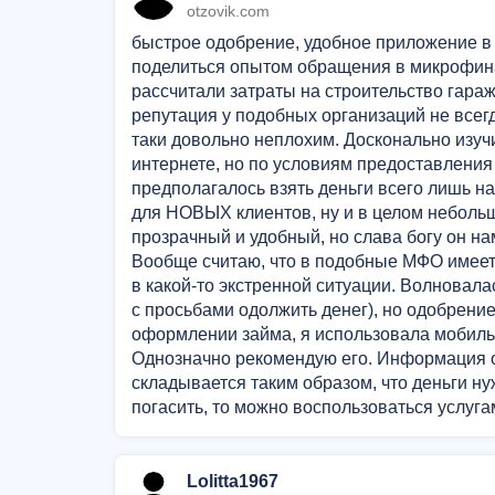
otzovik.com
быстрое одобрение, удобное приложение в а
поделиться опытом обращения в микрофина
рассчитали затраты на строительство гаража
репутация у подобных организаций не всег
таки довольно неплохим. Досконально изу
интернете, но по условиям предоставления
предполагалось взять деньги всего лишь 
для НОВЫХ клиентов, ну и в целом неболь
прозрачный и удобный, но слава богу он нам 
Вообще считаю, что в подобные МФО имеет 
в какой-то экстренной ситуации. Волновалас
с просьбами одолжить денег), но одобрени
оформлении займа, я использовала мобильно
Однозначно рекомендую его. Информация о п
складывается таким образом, что деньги н
погасить, то можно воспользоваться услуг
Lolitta1967