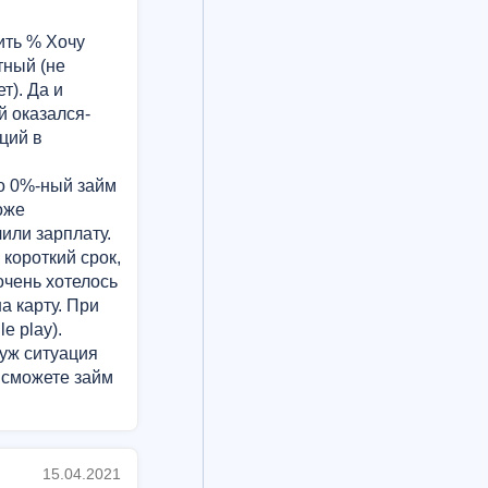
ить % Хочу
тный (не
т). Да и
й оказался-
ций в
о 0%-ный займ
оже
чили зарплату.
короткий срок,
очень хотелось
а карту. При
e play).
 уж ситуация
 сможете займ
15.04.2021