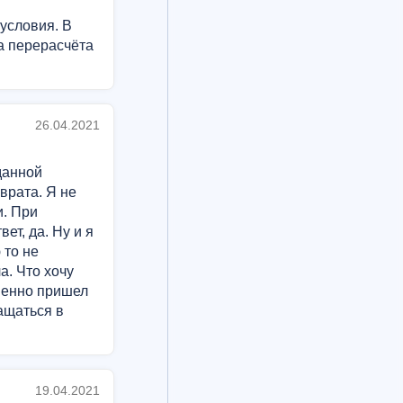
условия. В
ка перерасчёта
26.04.2021
данной
врата. Я не
и. При
ет, да. Ну и я
 то не
а. Что хочу
твенно пришел
ащаться в
19.04.2021