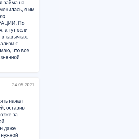
я займа на
зменилась, я им
дло
УАЦИИ. По
, а тут если
 в кавычках,
еализм с
маю, что все
изненной
24.05.2021
нять начал
й, оставив
позже за
ой
он даже
л нужной