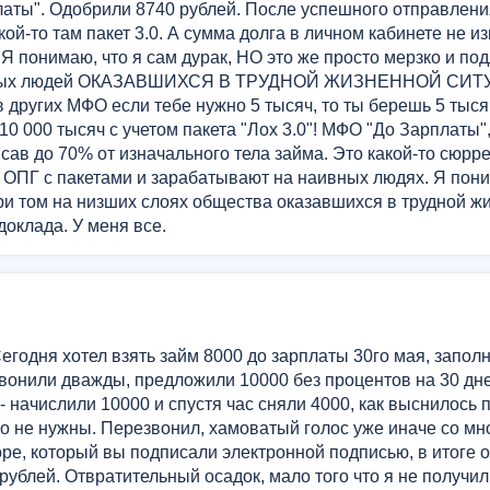
латы". Одобрили 8740 рублей. После успешного отправлени
кой-то там пакет 3.0. А сумма долга в личном кабинете не и
 Я понимаю, что я сам дурак, НО это же просто мерзко и по
ванных людей ОКАЗАВШИХСЯ В ТРУДНОЙ ЖИЗНЕННОЙ СИТ
 других МФО если тебе нужно 5 тысяч, то ты берешь 5 тысяч
10 000 тысяч с учетом пакета "Лох 3.0"! МФО "До Зарплаты",
сав до 70% от изначального тела займа. Это какой-то сюрр
 ОПГ с пакетами и зарабатывают на наивных людях. Я пони
 при том на низших слоях общества оказавшихся в трудной ж
доклада. У меня все.
годня хотел взять займ 8000 до зарплаты 30го мая, запол
звонили дважды, предложили 10000 без процентов на 30 дне
 - начислили 10000 и спустя час сняли 4000, как выснилось 
о не нужны. Перезвонил, хамоватый голос уже иначе со мн
оре, который вы подписали электронной подписью, в итоге 
 рублей. Отвратительный осадок, мало того что я не получи