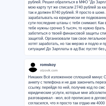
рублей. Решил обратиться в МФО "До Зарп
мою карту тут же списали 2740 рублей за ка
так и должен 8740 рублей. Я просто в шоке.
зарабатывать на юридически не подко
сути последние штаны с тебя снимают. Как в
тебе нужны срочно 5 тысяч, то нужно брать 
заботиться о твоей финансовой защиты спи
защитой. Организовали там свое легальное
хотят заработать, но так мерзко и подло и
ситуации! До Зарплаты в ад Вас пустят без 
romskoy
otzovik.com
Никаких Всё изложенное сплошной минус Се
анкету с телефона и не дав закончить пере
ссылку. перейдя по ней, получив код по смс
юридические услуги, которые мне абсолютн
разговаривал - мол, всё прописано в догов
согласился, что я просто так отдаю им 4000