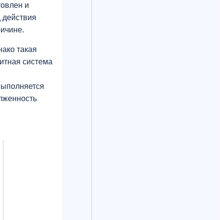
товлен и
д действия
ричине.
нако такая
итная система
выполняется
олженность