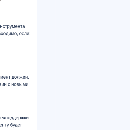
инструмента
ходимо, если:
лиент должен,
твии с новыми
 техподдержки
енту будет