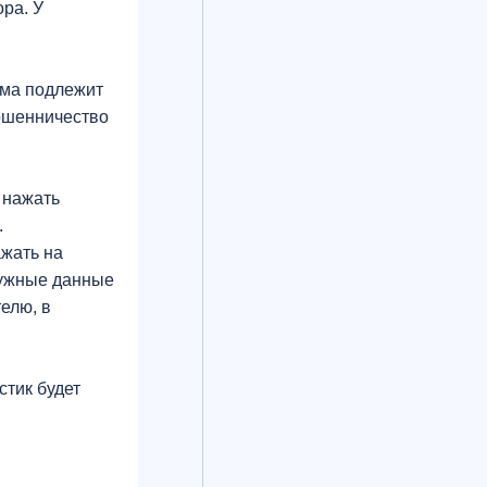
ра. У
мма подлежит
мошенничество
 нажать
.
ажать на
нужные данные
елю, в
стик будет