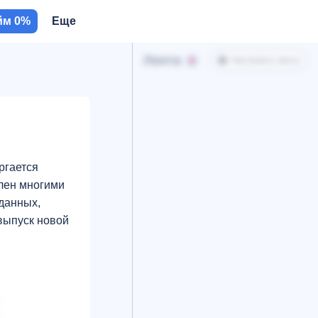
йм 0%
Еще
Лента
Настроить ленту
ргается
влен многими
 данных,
выпуск новой