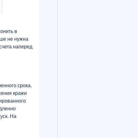
онить в
ьше не нужна
 счета наперед
енного срока.
жения кражи
нированного
едленно
уск. На