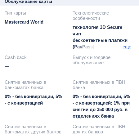
Обслуживание карты
Тип карты
Технологические
особенности
Mastercard World
технология 3D Secure
чип
бесконтактные платежи
(PayPass)
еще
Google Pay / Apple Pay /
Cash back
Выпуск и годовое
Samsung Pay / Garmin
обслуживание
—
Pay / Кошелёк Pay
—
Снятие наличных в
Снятие наличных в ПВН
банкоматах банка
банка
0% - без конвертации, 5%
0% - без конвертации, 5%
- с конвертацией
- с конвертацией; 1% при
снятии до 350 000 руб. в
отделениях банка
Снятие наличных в
Снятие наличных в ПВН
банкоматах других банков
других банков