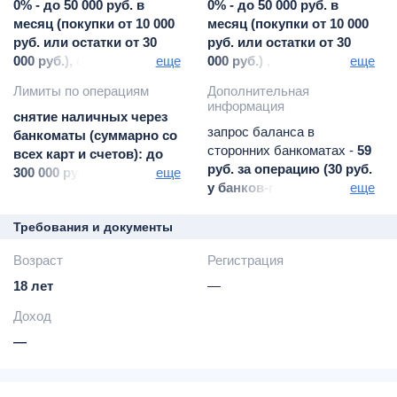
0% - до 50 000 руб. в
0% - до 50 000 руб. в
месяц (покупки от 10 000
месяц (покупки от 10 000
руб. или остатки от 30
руб. или остатки от 30
000 руб.), свыше - 1,99%
еще
000 руб.) , свыше - 1,99%
еще
мин. 199 руб.
мин. 199 руб.
Лимиты по операциям
Дополнительная
информация
снятие наличных через
запрос баланса в
банкоматы (суммарно со
сторонних банкоматах -
59
всех карт и счетов): до
руб. за операцию (30 руб.
300 000 руб. в день, до
еще
у банков-партнеров
еще
500 000 руб. в месяц
бесплатно в банкоматах
Балтийского Банка)
Требования и документы
СМС-информирование
Возраст
Регистрация
(услуга "Альфа-чек") -
99
руб. ежемесячно
18 лет
—
начиная со второго месяца
Доход
экстренный перевыпуск
карты и выдача наличных
—
за рубежом -
бесплатно
доставка карты курьером