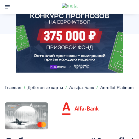
Главная
Дебетовые карты
Альфа-Банк
Aeroflot Platinum