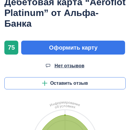
Дебетовая карта “Aeroflot
Platinum” от Альфа-
Банка
75
Оформить карту
Нет отзывов
Оставить отзыв
и
м
р
о
р
в
о
а
ф
н
н
и
И
е
л
о
с
в
у
и
б
я
о
х