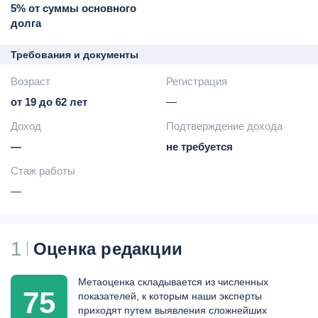
-
1,5% от текущей суммы
5% от суммы основного
задолженности на
долга
начало дня 1-го числа
месяца
Требования и документы
следующего за месяцем
Возраст
до конца которого
Регистрация
подлежал внесению
от 19 до 62 лет
—
минимальный платеж
Доход
запрос баланса в
Подтверждение дохода
сторонних банкоматах -
15
—
не требуется
руб. за операцию
Стаж работы
комиссия за
трансграничные операции
—
-
0,75% от суммы
ежегодный подарок -
лицензионный диск с
1
Оценка редакции
альбомом группы БИ-2
возможность выиграть
коллекционную виниловую
Метаоценка складывается из численных
пластинку с автографами
75
показателей, к которым наши эксперты
участников группы каждый
приходят путем выявления сложнейших