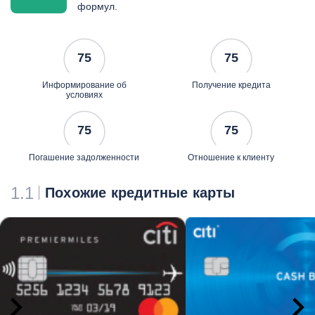
квартал
формул.
розыгрыши билетов на
концерт
скидки в фан-шопе БИ-2
75
75
музыкальных магазинах
Информирование об
Получение кредита
условиях
75
75
Погашение задолженности
Отношение к клиенту
1.1
Похожие кредитные карты