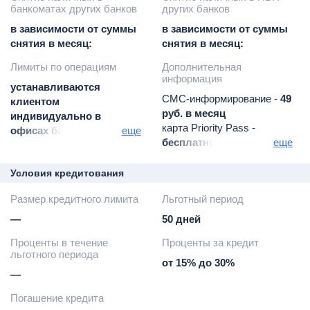
банкоматах других банков
других банков
в зависимости от суммы
в зависимости от суммы
снятия в месяц:
снятия в месяц:
Лимиты по операциям
Дополнительная
информация
устанавливаются
СМС-информирование -
49
клиентом
руб. в месяц
индивидуально в
карта Priority Pass -
офисах банка или через
еще
бесплатно при
еще
интернет-банк:
среднемесячном
обороте за последний
Условия кредитования
год по операциям
Размер кредитного лимита
Льготный период
оплаты товаров и услуг
от 20 000 руб. / общий
—
50 дней
безналичный оборот от
Проценты в течение
Проценты за кредит
240 000 руб. (если срок с
льготного периода
момента открытия
от 15% до 30%
Картсчета менее 12
—
месяцев)
Погашение кредита
штраф за пропуск платежа