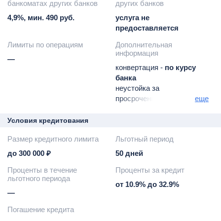
банкоматах других банков
других банков
4,9%, мин. 490 руб.
услуга не
предоставляется
Лимиты по операциям
Дополнительная
информация
—
конвертация -
по курсу
банка
неустойка за
просроченную
еще
задолженность -
20%
годовых от суммы
Условия кредитования
просроченной
Размер кредитного лимита
Льготный период
задолженности
транспортное приложение
до 300 000 ₽
50 дней
(услуга Citi Express) -
65
Проценты в течение
Проценты за кредит
руб. в месяц
льготного периода
СМС-информирование
от 10.9% до 32.9%
(Citibank Alerting Service) -
—
89 руб. в месяц
Погашение кредита
возможна доставка карты