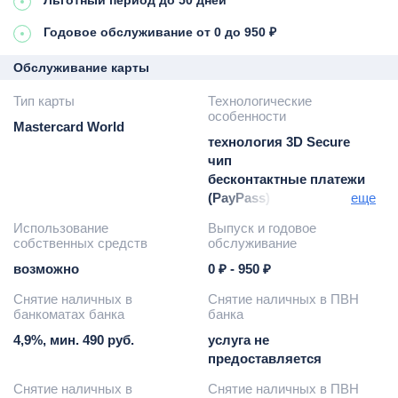
Льготный период до 50 дней
Годовое обслуживание от 0 до 950 ₽
Обслуживание карты
Тип карты
Технологические
особенности
Mastercard World
технология 3D Secure
чип
бесконтактные платежи
(PayPass)
еще
бесконтактная оплата
Использование
Выпуск и годовое
проезда (БОП)
собственных средств
обслуживание
Apple Pay
возможно
0 ₽ - 950 ₽
оплата проезда в метро
и наземного городского
Снятие наличных в
Снятие наличных в ПВН
транспорта г. Москвы
банкоматах банка
банка
(ГУП Мосгортранс)
4,9%, мин. 490 руб.
услуга не
предоставляется
Снятие наличных в
Снятие наличных в ПВН