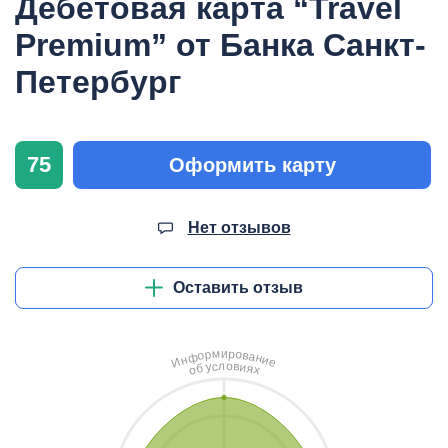
Дебетовая карта “Travel
Premium” от Банка Санкт-
Петербург
75
Оформить карту
Нет отзывов
Оставить отзыв
и
м
р
о
р
в
о
а
ф
н
н
и
И
е
л
о
с
в
у
и
б
я
о
х