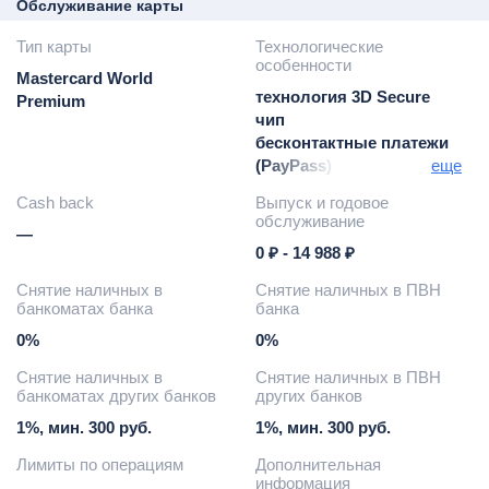
Обслуживание карты
Тип карты
Технологические
особенности
Mastercard World
технология 3D Secure
Premium
чип
бесконтактные платежи
(PayPass)
еще
бесконтактная оплата
Cash back
Выпуск и годовое
проезда (БОП)
обслуживание
—
возможность привязки к
0 ₽ - 14 988 ₽
Google Pay / Apple Pay /
Samsung Pay
Снятие наличных в
Снятие наличных в ПВН
бесконтактная оплата
банкоматах банка
банка
проезда в
0%
0%
метрополитене г. Санкт-
Петербурга
Снятие наличных в
Снятие наличных в ПВН
банкоматах других банков
других банков
1%, мин. 300 руб.
1%, мин. 300 руб.
Лимиты по операциям
Дополнительная
информация