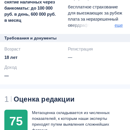
снятие наличных через
бесплатное страхование
банкоматы: до 100 000
для выезжающих за рубеж
руб. в день, 600 000 руб.
плата за неразрешенный
в месяц
овердрафт -
36,5%
еще
годовых
СМС-информирование -
69
Требования и документы
руб. в месяц
Возраст
Регистрация
запрос баланса в
сторонних банкоматах -
50
18 лет
—
руб. за операцию
Доход
возможна бесплатная
доставка курьером по г.
—
Санкт-Петербург (только в
пределах КАД
кроме районов
1
Оценка редакции
Кронштадсткий
Курортный
Ломоносовский
Метаоценка складывается из численных
Петродворцовый)
75
показателей, к которым наши эксперты
смена ПИН-кода в
приходят путем выявления сложнейших
банкоматах Банка –