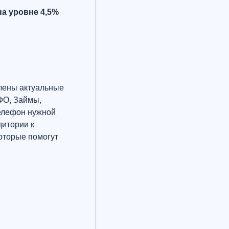
а уровне 4,5%
лены актуальные
МФО, Займы,
телефон нужной
дитории к
которые помогут