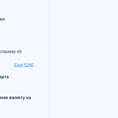
ыми
 справку об
Eще 5240
арта
ынке валюту на