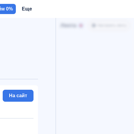
йм 0%
Еще
Лента
Настроить ленту
На сайт