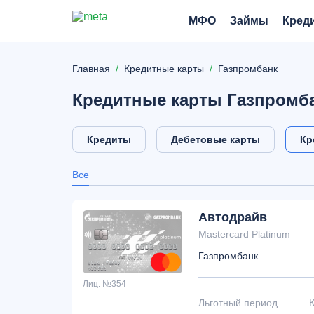
МФО
Займы
Кред
Главная
Кредитные карты
Газпромбанк
Кредитные карты Газпромба
Кредиты
Дебетовые карты
Кр
Все
Автодрайв
Mastercard Platinum
Газпромбанк
Лиц. №354
Льготный период