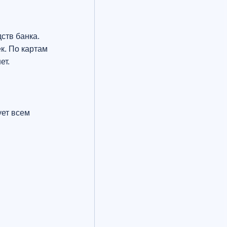
ств банка.
к. По картам
нет.
ует всем