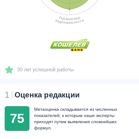
е
П
и
о
н
г
а
е
ш
з
и
а
т
с
д
о
о
н
л
н
ж
е
30 лет успешной работы
1
Оценка редакции
Метаоценка складывается из численных
75
показателей, к которым наши эксперты
приходят путем выявления сложнейших
формул.