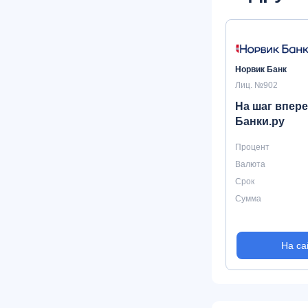
Норвик Банк
Лиц. №902
На шаг впере
Банки.ру
Процент
Валюта
Срок
Сумма
На са