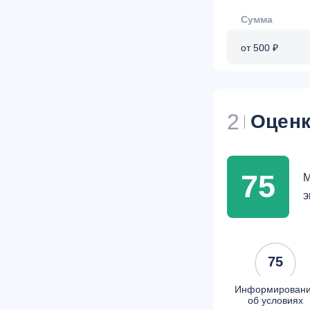
Сумма
от 500 ₽
2
Оценк
75
М
э
75
Информирован
об условиях