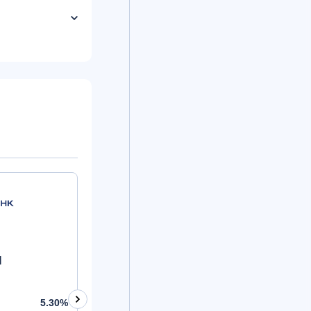
Норвик Банк
Норвик Бан
Лиц. №902
Лиц. №902
П
На шаг впереди
Годовой
5.30%
Процент
5.25%
Процент