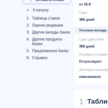
от 25 ₽
К началу
Срок
1.
Таблица ставок
366 дней
2.
Оценка редакции
Условия вклада
3.
Другие вклады банка
4.
Другие продукты
Срок действия
банка
366 дней
5.
Предложения банка
Особые условия
6.
Справка
Отсутствуют
Автопролонгация
невозможно
1
Табли