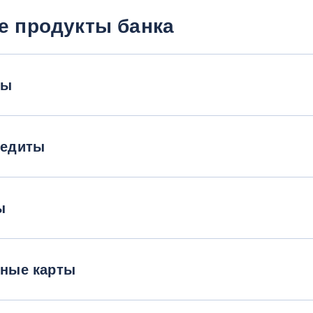
е продукты банка
ты
редиты
ы
тные карты