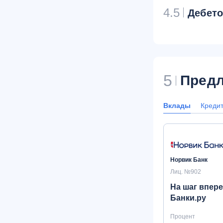
4.5
Дебет
5
Предл
Вклады
Креди
Норвик Банк
Лиц. №902
На шаг впере
Банки.ру
Процент