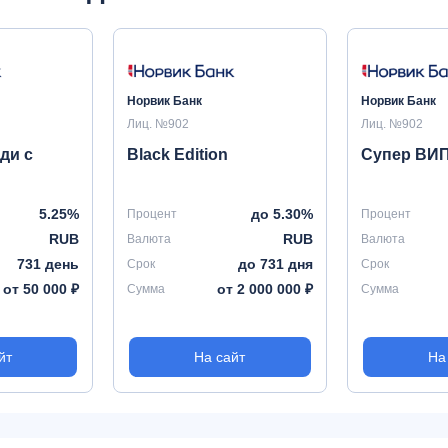
Норвик Банк
Норвик Банк
Лиц. №902
Лиц. №902
ди с
Black Edition
Супер ВИ
5.25%
до 5.30%
Процент
Процент
RUB
RUB
Валюта
Валюта
731 день
до 731 дня
Срок
Срок
от 50 000 ₽
от 2 000 000 ₽
Сумма
Сумма
йт
На сайт
На