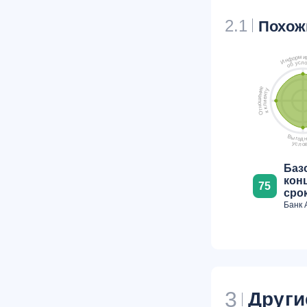
2.1
Похож
м
и
р
о
ф
н
И
л
с
у
б
о
е
у
и
т
н
н
е
е
ш
и
о
л
н
к
т
к
О
В
ы
г
о
н
д
у
с
л
о
Баз
кон
75
срок
Банк 
3
Други