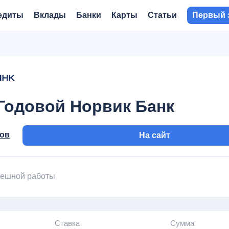
едиты
Вклады
Банки
Карты
Статьи
Первый 
Годовой Норвик Банк
вов
На сайт
пешной работы
Ставка
Сумма