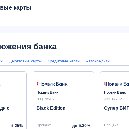
овые карты
ожения банка
ты
Дебетовые карты
Кредитные карты
Автокредиты
Норвик Банк
Норвик Банк
Лиц. №902
Лиц. №902
ди с
Black Edition
Супер ВИ
5.25%
Процент
до 5.30%
Процент