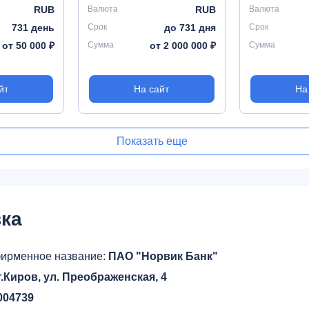
RUB
Валюта
RUB
Валюта
731 день
Срок
до 731 дня
Срок
от 50 000 ₽
Сумма
от 2 000 000 ₽
Сумма
йт
На сайт
На
Показать еще
ка
ирменное название:
ПАО "Норвик Банк"
г.Киров, ул. Преображенская, 4
004739