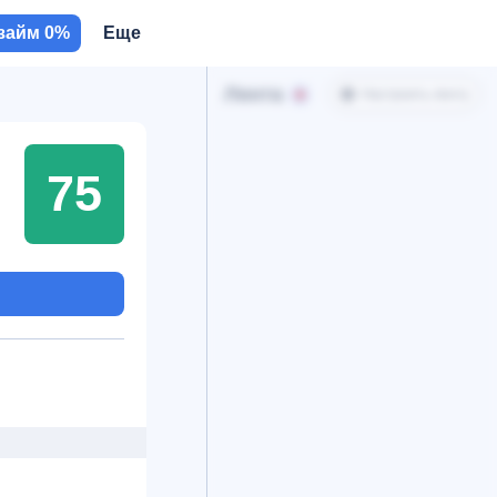
займ 0%
Еще
Лента
Настроить ленту
75