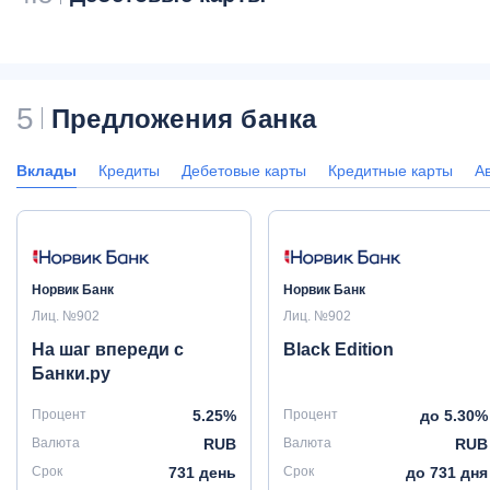
5
Предложения банка
Вклады
Кредиты
Дебетовые карты
Кредитные карты
А
Норвик Банк
Норвик Банк
Лиц. №902
Лиц. №902
На шаг впереди с
Black Edition
Банки.ру
Процент
5.25%
Процент
до 5.30%
Валюта
RUB
Валюта
RUB
Срок
731 день
Срок
до 731 дня