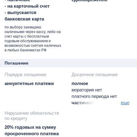
- на карточный счет
- выпускается
банковская карта
по выбору заемщика:
наличными через кассу, либо на
счет карты с бесплатным
годовым обслуживанием и
возможностью снятия наличных
в любых банкоматах РФ
Погашение
Порядок погашения
Досрочное погашение
аннуитетные платежи
полное
моратория нет
платного периода нет
частичное
еще
моратория нет
Нарушение обязательств
платного периода нет
по кредиту
20% годовых на сумму
просроченного платежа