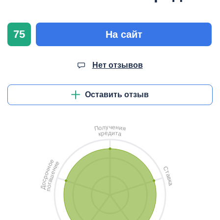
75
На сайт
Нет отзывов
Оставить отзыв
ч
у
е
л
н
о
и
П
я
д
и
е
т
р
а
к
е
е
о
и
н
С
н
ч
т
е
о
а
ш
р
в
с
а
к
о
а
г
о
Д
п