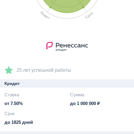
Л
к
и
о
м
р
и
С
т
25 лет успешной работы
Кредит
Ставка
Сумма
от 7.50%
до 1 000 000 ₽
Срок
до 1825 дней