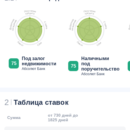
ч
ч
у
у
е
е
л
л
н
н
о
о
и
и
П
П
я
я
д
д
е
и
е
и
р
т
р
т
к
а
к
а
е
е
е
е
о
о
и
и
н
н
С
С
н
н
ч
ч
т
т
е
е
о
о
а
а
ш
ш
р
р
в
в
с
с
а
а
к
к
о
о
г
г
а
а
о
о
Д
Д
п
п
Л
Л
к
к
и
и
о
о
м
м
р
р
С
С
и
и
т
т
Под залог
Наличными
75
недвижимости
под
75
поручительство
Абсолют Банк
Абсолют Банк
2
Таблица ставок
от 730 дней до
Сумма
1825 дней