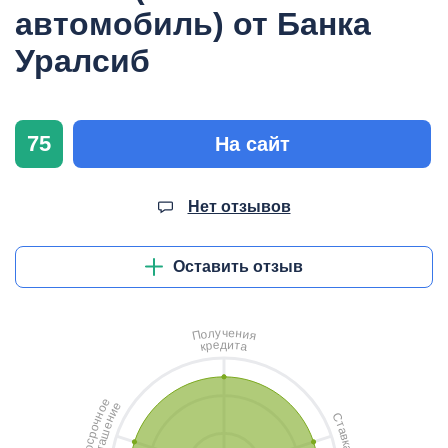
автомобиль) от Банка
Уралсиб
75
На сайт
Нет отзывов
Оставить отзыв
ч
у
е
л
н
о
и
П
я
д
и
е
т
р
а
к
е
е
о
и
н
С
н
ч
т
е
о
а
ш
р
в
с
а
к
о
г