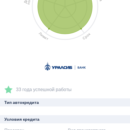
а
о
Д
п
Л
к
и
о
м
р
и
С
т
33 года успешной работы
Тип автокредита
Условия кредита