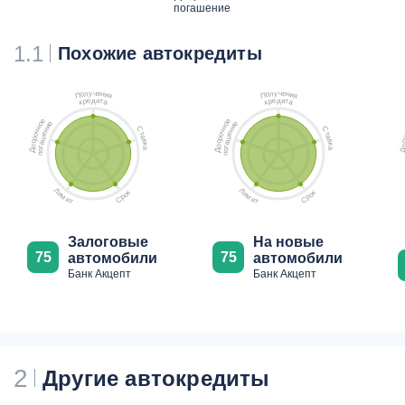
погашение
1.1
Похожие автокредиты
ч
ч
у
у
е
е
л
л
н
н
о
о
и
и
П
П
я
я
д
д
е
и
е
и
р
т
р
т
к
а
к
а
е
е
е
е
о
о
и
и
н
н
С
С
н
н
ч
ч
т
т
е
е
о
о
а
а
ш
ш
р
р
в
в
с
с
а
а
к
к
о
о
г
г
а
а
о
о
Д
Д
п
п
Л
Л
к
к
и
и
о
о
м
м
р
р
С
С
и
и
т
т
Залоговые
На новые
75
75
автомобили
автомобили
Банк Акцепт
Банк Акцепт
2
Другие автокредиты