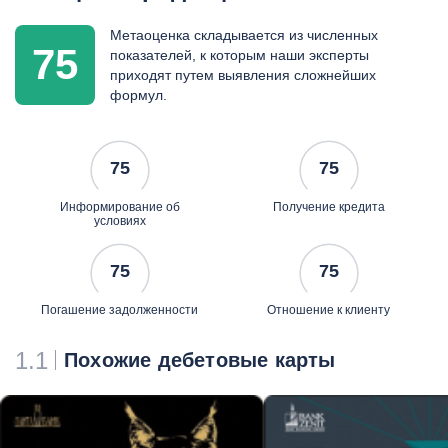
СМС-информирование
консьерж-сервис
Метаоценка складывается из численных
персональный менеджер -
75
показателей, к которым наши эксперты
бесплатно
приходят путем выявления сложнейших
карта Priority Pass и 12
формул.
бесплатных посещений
VIP-залов аэропортов в
год
75
75
бесплатная страховка при
выезде за рубеж до 1 000
Информирование об
Получение кредита
000 долл.
условиях
75
75
Погашение задолженности
Отношение к клиенту
1.1
Похожие дебетовые карты