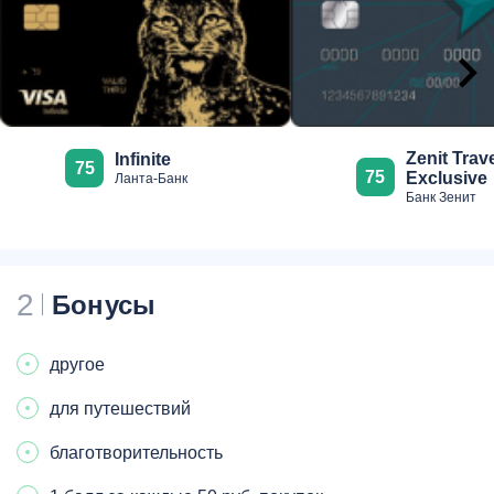
Zenit Trav
Infinite
75
75
Exclusive
Ланта-Банк
Банк Зенит
2
Бонусы
другое
для путешествий
благотворительность