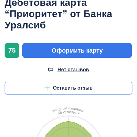
Дебетовая карта
“Приоритет” от Банка
Уралсиб
75
Оформить карту
Нет отзывов
Оставить отзыв
и
м
р
о
р
в
о
а
ф
н
н
и
И
е
л
о
с
в
у
и
б
я
о
х