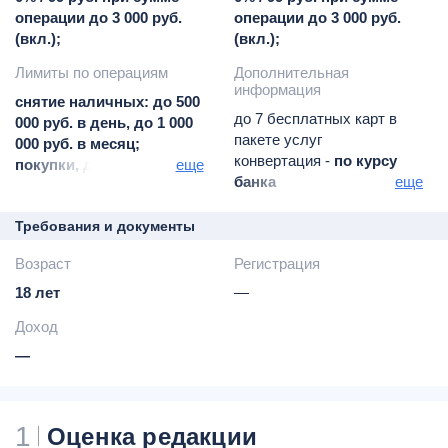
операции до 3 000 руб.
операции до 3 000 руб.
(вкл.);
(вкл.);
Лимиты по операциям
Дополнительная
информация
снятие наличных: до 500
до 7 бесплатных карт в
000 руб. в день, до 1 000
пакете услуг
000 руб. в месяц;
конвертация -
по курсу
покупки, до 600 000 руб.
еще
банка
еще
в день, до 3 000 000 руб.
без комиссии
в мес.
запрос баланса в
Требования и документы
сторонних банкоматах -
30
Возраст
Регистрация
руб. / 1 долл. / 1 евро за
операцию
18 лет
—
неустойка за
Доход
неразрешенный
овердрафт -
двойная
—
ключевая ставка ЦБ по
счету в рублях
30% годовых -
по
1
Оценка редакции
валютным счетам