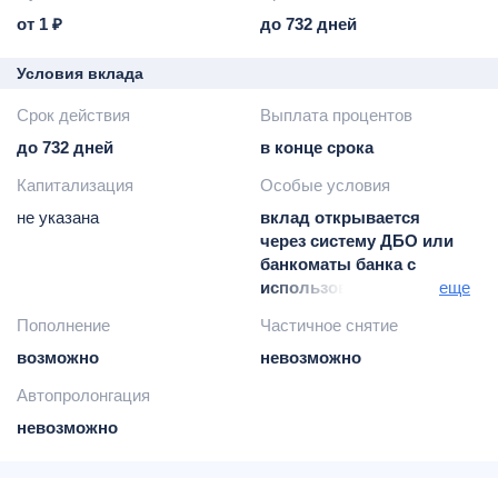
от 1 ₽
до 732 дней
Условия вклада
Срок действия
Выплата процентов
до 732 дней
в конце срока
Капитализация
Особые условия
не указана
вклад открывается
через систему ДБО или
банкоматы банка с
использованием
еще
пластиковой карты
Пополнение
Частичное снятие
ставки действуют с
возможно
06.07.20
невозможно
Автопролонгация
невозможно